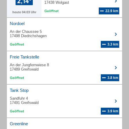
17438 Wolgast
22.9 km
heute 04:03 Uhr
Nordoel
An der Chaussee 5
17498 Diedrichshagen
3.3 km
Freie Tankstelle
An der Jungfernwiese 8
17489 Greifswald
3.8 km
Tank Stop
Sandfuhr 4
17491 Greifswald
3.9 km
Greenline