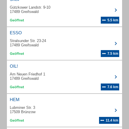
Gützkower Landstr. 9-10
17489 Greifswald
5.5 km
ESSO
Stralsunder Str. 23-24
17489 Greifswald
7.5 km
OIL!
Am Neuen Friedhof 1
17489 Greifswald
7.6 km
HEM
Lubminer Str. 3
17509 Brünzow
11.4 km