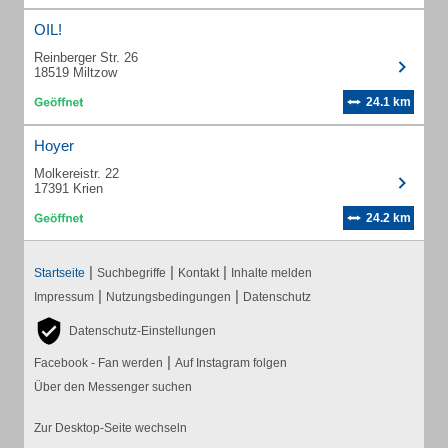
OIL!
Reinberger Str. 26
18519 Miltzow
24.1 km
Hoyer
Molkereistr. 22
17391 Krien
24.2 km
|
|
|
Startseite
Suchbegriffe
Kontakt
Inhalte melden
|
|
Impressum
Nutzungsbedingungen
Datenschutz
Datenschutz-Einstellungen
|
Facebook - Fan werden
Auf Instagram folgen
Über den Messenger suchen
Zur Desktop-Seite wechseln