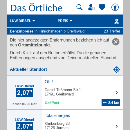
LKW DIESEL
PREIS
Benzinpreise
in Hinrichshagen b Greifswald
23 Treffer
Die hier angezeigten Entfernungen beziehen sich auf
den
Ortsmittelpunkt
.
Durch Klick auf den Button erhältst Du die genauen
Entfernungen ausgehend von Deinem aktuellen Standort.
Aktueller Standort
OIL!
LKW Diesel
Daniel-Teßmann-Str.1
17491 Greifswald
2.4 km
heute 06:05 Uhr
TotalEnergies
LKW Diesel
Klinkenberg 28
17126 Jarmen