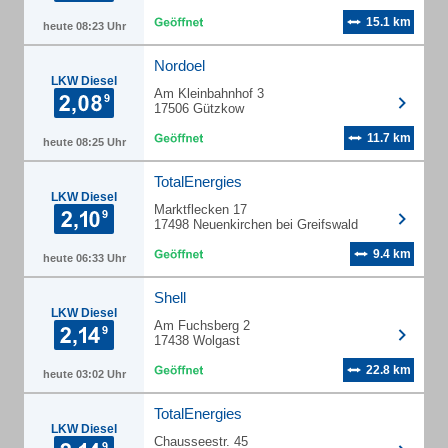
15.1 km
heute 08:23 Uhr
Nordoel
LKW Diesel
Am Kleinbahnhof 3
17506 Gützkow
11.7 km
heute 08:25 Uhr
TotalEnergies
LKW Diesel
Marktflecken 17
17498 Neuenkirchen bei Greifswald
9.4 km
heute 06:33 Uhr
Shell
LKW Diesel
Am Fuchsberg 2
17438 Wolgast
22.8 km
heute 03:02 Uhr
TotalEnergies
LKW Diesel
Chausseestr. 45