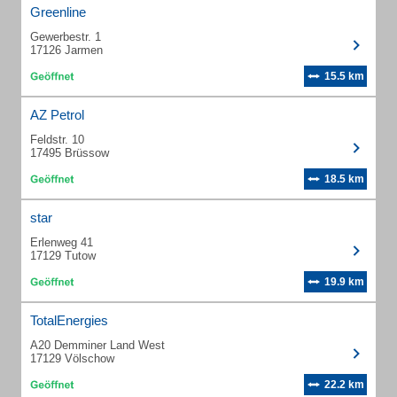
Greenline
Gewerbestr. 1
17126 Jarmen
15.5 km
AZ Petrol
Feldstr. 10
17495 Brüssow
18.5 km
star
Erlenweg 41
17129 Tutow
19.9 km
TotalEnergies
A20 Demminer Land West
17129 Völschow
22.2 km