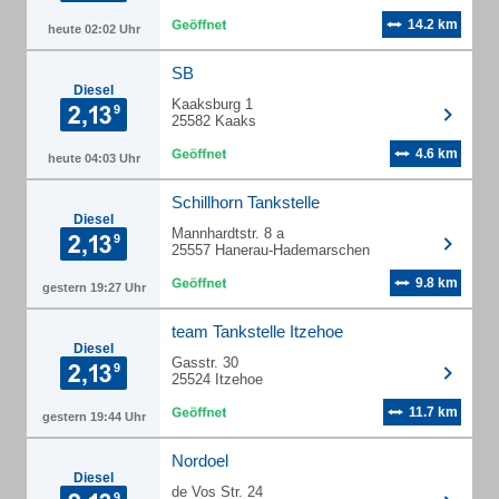
14.2 km
heute 02:02 Uhr
SB
Diesel
Kaaksburg 1
25582 Kaaks
4.6 km
heute 04:03 Uhr
Schillhorn Tankstelle
Diesel
Mannhardtstr. 8 a
25557 Hanerau-Hademarschen
9.8 km
gestern 19:27 Uhr
team Tankstelle Itzehoe
Diesel
Gasstr. 30
25524 Itzehoe
11.7 km
gestern 19:44 Uhr
Nordoel
Diesel
de Vos Str. 24