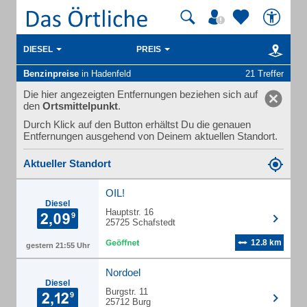
DIESEL
PREIS
Benzinpreise
in Hadenfeld
21 Treffer
Die hier angezeigten Entfernungen beziehen sich auf
den
Ortsmittelpunkt
.
Durch Klick auf den Button erhältst Du die genauen
Entfernungen ausgehend von Deinem aktuellen Standort.
Aktueller Standort
OIL!
Diesel
Hauptstr. 16
25725 Schafstedt
12.8 km
gestern 21:55 Uhr
Nordoel
Diesel
Burgstr. 11
25712 Burg