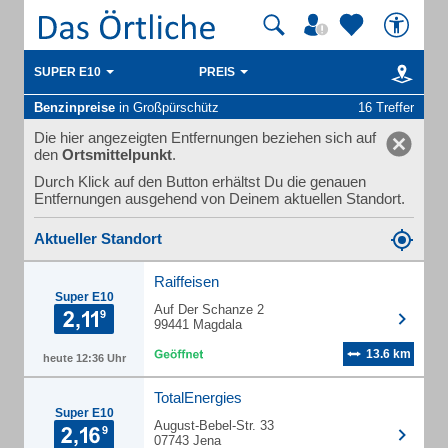
SUPER E10
PREIS
Benzinpreise
in Großpürschütz
16 Treffer
Die hier angezeigten Entfernungen beziehen sich auf
den
Ortsmittelpunkt
.
Durch Klick auf den Button erhältst Du die genauen
Entfernungen ausgehend von Deinem aktuellen Standort.
Aktueller Standort
Raiffeisen
Super E10
Auf Der Schanze 2
99441 Magdala
13.6 km
heute 12:36 Uhr
TotalEnergies
Super E10
August-Bebel-Str. 33
07743 Jena