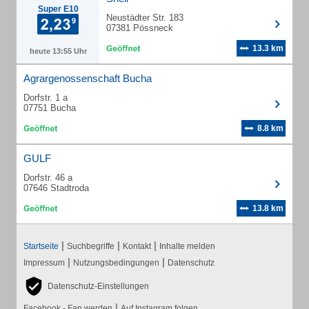
Super E10
Neustädter Str. 183
07381 Pössneck
13.3 km
heute 13:55 Uhr
Agrargenossenschaft Bucha
Dorfstr. 1 a
07751 Bucha
8.8 km
GULF
Dorfstr. 46 a
07646 Stadtroda
13.8 km
|
|
|
Startseite
Suchbegriffe
Kontakt
Inhalte melden
|
|
Impressum
Nutzungsbedingungen
Datenschutz
Datenschutz-Einstellungen
|
Facebook - Fan werden
Auf Instagram folgen