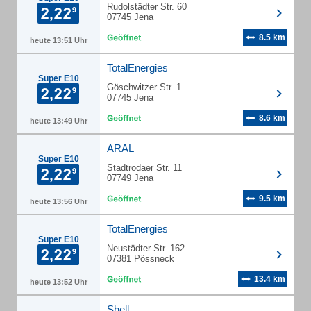
Rudolstädter Str. 60
07745 Jena
8.5 km
heute 13:51 Uhr
TotalEnergies
Super E10
Göschwitzer Str. 1
07745 Jena
8.6 km
heute 13:49 Uhr
ARAL
Super E10
Stadtrodaer Str. 11
07749 Jena
9.5 km
heute 13:56 Uhr
TotalEnergies
Super E10
Neustädter Str. 162
07381 Pössneck
13.4 km
heute 13:52 Uhr
Shell