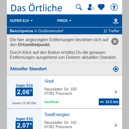
SUPER E10
PREIS
Benzinpreise
in Großeutersdorf
11 Treffer
Die hier angezeigten Entfernungen beziehen sich auf
den
Ortsmittelpunkt
.
Durch Klick auf den Button erhältst Du die genauen
Entfernungen ausgehend von Deinem aktuellen Standort.
Aktueller Standort
Shell
Super E10
Neustädter Str. 183
07381 Pössneck
10.5 km
heute 17:25 Uhr
TotalEnergies
Super E10
Neustädter Str. 162
07381 Pössneck