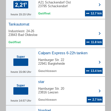
A21 Schackendorf Ost
23795 Schackendorf
12.7 km
heute 15:15 Uhr
Tankautomat
Industriestr. 24-26
23843 Bad Oldesloe
11.8 km
Calpam Express 6-22h tanken
Super
Hamburger Str. 22
22941 Bargteheide
13.4 km
heute 15:06 Uhr
star
Super
Hamburger Str. 20
23816 Leezen
2.7 km
heute 14:57 Uhr
Nordoel