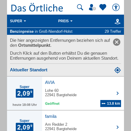
SUPER
PREIS
Benzinpreise
in Groß-Niendorf-Holst
29 Treffer
Die hier angezeigten Entfernungen beziehen sich auf
den
Ortsmittelpunkt
.
Durch Klick auf den Button erhältst Du die genauen
Entfernungen ausgehend von Deinem aktuellen Standort.
Aktueller Standort
AVIA
Super
Lohe 60
22941 Bargteheide
13.8 km
heute 18:08 Uhr
famila
Super
Am Redder 2
22941 Bargteheide