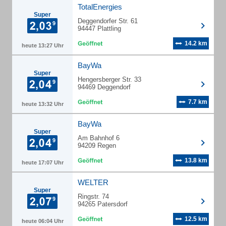
TotalEnergies
Super
Deggendorfer Str. 61
94447 Plattling
14.2 km
heute 13:27 Uhr
BayWa
Super
Hengersberger Str. 33
94469 Deggendorf
7.7 km
heute 13:32 Uhr
BayWa
Super
Am Bahnhof 6
94209 Regen
13.8 km
heute 17:07 Uhr
WELTER
Super
Ringstr. 74
94265 Patersdorf
12.5 km
heute 06:04 Uhr