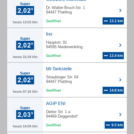
Super
Dr.-Walter-Bruch-Str. 1
94447 Plattling
13.1 km
heute 13:03 Uhr
frei
Super
Hauptstr. 81
94595 Niederwinkling
13.4 km
heute 15:34 Uhr
bft-Tankstelle
Super
Straubinger Str. 64
94447 Plattling
14.8 km
heute 07:16 Uhr
AGIP ENI
Super
Detter Str. 1 a
94469 Deggendorf
6.5 km
heute 14:04 Uhr