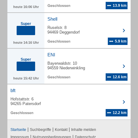
13.9 km
heute 16:06 Uhr
Shell
Super
Ruselstr. 8
94469 Deggendorf
5.9 km
heute 14:16 Uhr
ENI
Super
Bayerwaldstr. 10
94559 Niederwinkling
12.6 km
heute 15:42 Uhr
bft
Hofstattstr. 6
94265 Patersdorf
12.2 km
|
|
|
Startseite
Suchbegriffe
Kontakt
Inhalte melden
|
|
Impressum
Nutzungsbedingungen
Datenschutz