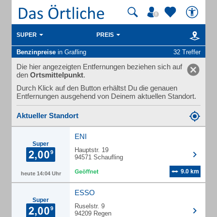
SUPER
PREIS
Benzinpreise
in Grafling
32 Treffer
Die hier angezeigten Entfernungen beziehen sich auf
den
Ortsmittelpunkt
.
Durch Klick auf den Button erhältst Du die genauen
Entfernungen ausgehend von Deinem aktuellen Standort.
Aktueller Standort
ENI
Super
Hauptstr. 19
94571 Schaufling
9.0 km
heute 14:04 Uhr
ESSO
Super
Ruselstr. 9
94209 Regen