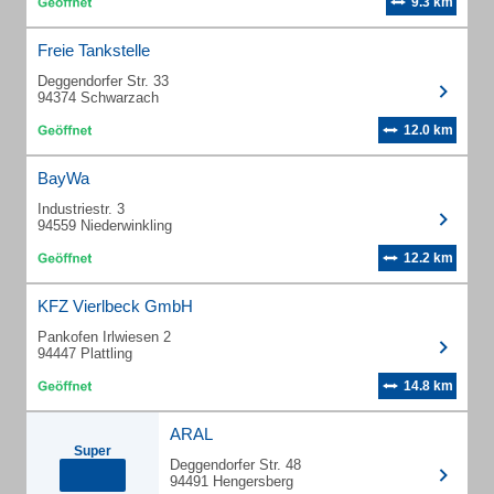
9.3 km
Freie Tankstelle
Deggendorfer Str. 33
94374 Schwarzach
12.0 km
BayWa
Industriestr. 3
94559 Niederwinkling
12.2 km
KFZ Vierlbeck GmbH
Pankofen Irlwiesen 2
94447 Plattling
14.8 km
ARAL
Super
Deggendorfer Str. 48
94491 Hengersberg