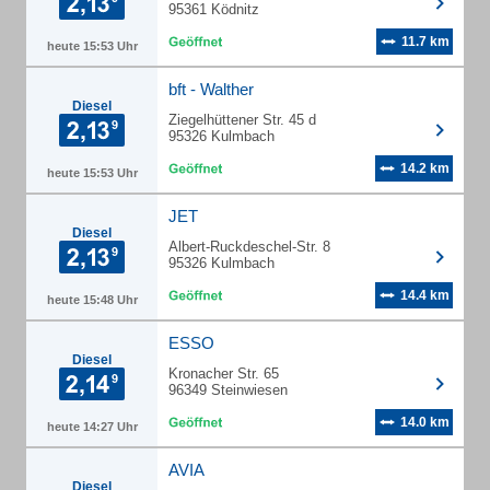
95361 Ködnitz
11.7 km
heute 15:53 Uhr
bft - Walther
Diesel
Ziegelhüttener Str. 45 d
95326 Kulmbach
14.2 km
heute 15:53 Uhr
JET
Diesel
Albert-Ruckdeschel-Str. 8
95326 Kulmbach
14.4 km
heute 15:48 Uhr
ESSO
Diesel
Kronacher Str. 65
96349 Steinwiesen
14.0 km
heute 14:27 Uhr
AVIA
Diesel