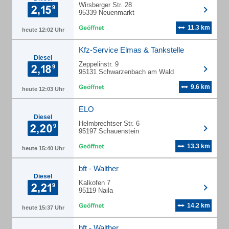
Wirsberger Str. 28
95339 Neuenmarkt
11.3 km
heute 12:02 Uhr
Kfz-Service Elmas & Tankstelle
Diesel
Zeppelinstr. 9
95131 Schwarzenbach am Wald
9.6 km
heute 12:03 Uhr
ELO
Diesel
Helmbrechtser Str. 6
95197 Schauenstein
13.3 km
heute 15:40 Uhr
bft - Walther
Diesel
Kalkofen 7
95119 Naila
14.2 km
heute 15:37 Uhr
bft - Walther