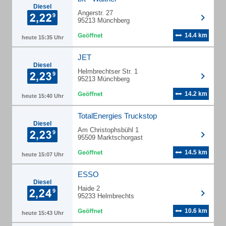
Diesel
Angerstr. 27
95213 Münchberg
14.4 km
heute 15:35 Uhr
JET
Diesel
Helmbrechtser Str. 1
95213 Münchberg
14.2 km
heute 15:40 Uhr
TotalEnergies Truckstop
Diesel
Am Christophsbühl 1
95509 Marktschorgast
14.5 km
heute 15:07 Uhr
ESSO
Diesel
Haide 2
95233 Helmbrechts
10.6 km
heute 15:43 Uhr