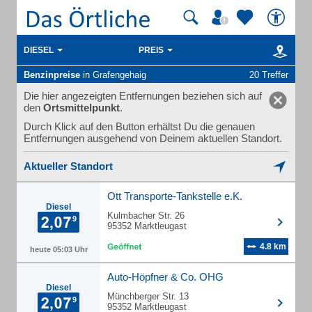
DIESEL
PREIS
Benzinpreise
in Grafengehaig
20 Treffer
Die hier angezeigten Entfernungen beziehen sich auf
den
Ortsmittelpunkt
.
Durch Klick auf den Button erhältst Du die genauen
Entfernungen ausgehend von Deinem aktuellen Standort.
Aktueller Standort
Ott Transporte-Tankstelle e.K.
Diesel
Kulmbacher Str. 26
95352 Marktleugast
4.8 km
heute 05:03 Uhr
Auto-Höpfner & Co. OHG
Diesel
Münchberger Str. 13
95352 Marktleugast