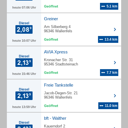
5.1 km
heute 07:06 Uhr
Greiner
Diesel
Am Silberberg 4
96346 Wallenfels
13.4 km
heute 10:07 Uhr
AVIA Xpress
Diesel
Kronacher Str. 31
95346 Stadtsteinach
7.7 km
heute 15:46 Uhr
Freie Tankstelle
Diesel
Jacob-Degen-Str. 21
96346 Wallenfels
11.0 km
heute 13:59 Uhr
bft - Walther
Diesel
Kauerndorf 2