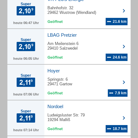
Super
Bahnhofstr. 32
29462 Wustrow (Wendland)
21.6 km
heute 06:47 Uhr
LBAG Pretzier
Super
Am Meilenstein 6
29410 Salzwedel
24.6 km
heute 06:05 Uhr
Hoyer
Super
Springstr. 6
29471 Gartow
7.9 km
heute 07:06 Uhr
Nordoel
Super
Ludwigsluster Str. 79
19294 Malliß
18.7 km
heute 07:14 Uhr