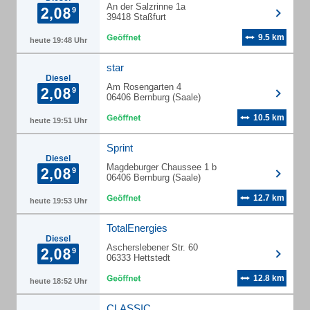
An der Salzrinne 1a
39418 Staßfurt
9.5 km
heute 19:48 Uhr
star
Diesel
Am Rosengarten 4
06406 Bernburg (Saale)
10.5 km
heute 19:51 Uhr
Sprint
Diesel
Magdeburger Chaussee 1 b
06406 Bernburg (Saale)
12.7 km
heute 19:53 Uhr
TotalEnergies
Diesel
Ascherslebener Str. 60
06333 Hettstedt
12.8 km
heute 18:52 Uhr
CLASSIC