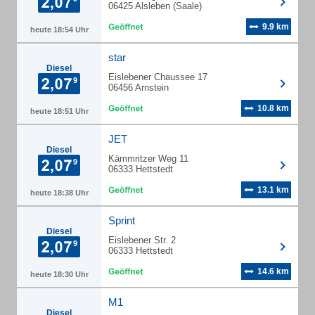
06425 Alsleben (Saale)
9.9 km
heute 18:54 Uhr
star
Diesel
Eislebener Chaussee 17
06456 Arnstein
10.8 km
heute 18:51 Uhr
JET
Diesel
Kämmritzer Weg 11
06333 Hettstedt
13.1 km
heute 18:38 Uhr
Sprint
Diesel
Eislebener Str. 2
06333 Hettstedt
14.6 km
heute 18:30 Uhr
M1
Diesel