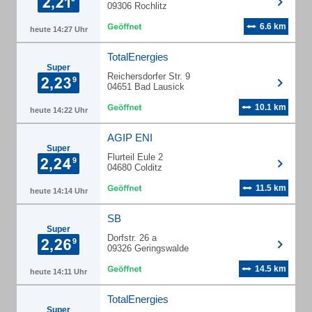
09306 Rochlitz
6.6 km
heute 14:27 Uhr
TotalEnergies
Super
Reichersdorfer Str. 9
04651 Bad Lausick
10.1 km
heute 14:22 Uhr
AGIP ENI
Super
Flurteil Eule 2
04680 Colditz
11.5 km
heute 14:14 Uhr
SB
Super
Dorfstr. 26 a
09326 Geringswalde
14.5 km
heute 14:11 Uhr
TotalEnergies
Super