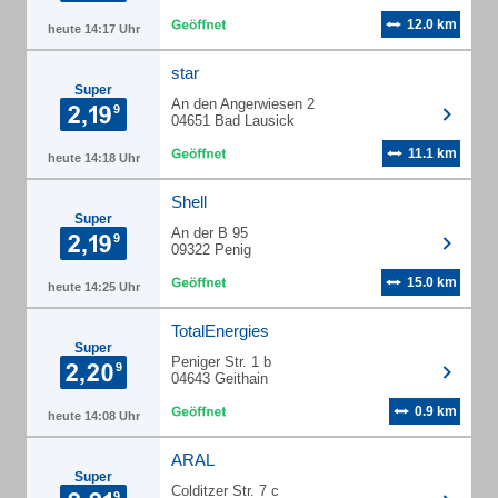
12.0 km
heute 14:17 Uhr
star
Super
An den Angerwiesen 2
04651 Bad Lausick
11.1 km
heute 14:18 Uhr
Shell
Super
An der B 95
09322 Penig
15.0 km
heute 14:25 Uhr
TotalEnergies
Super
Peniger Str. 1 b
04643 Geithain
0.9 km
heute 14:08 Uhr
ARAL
Super
Colditzer Str. 7 c