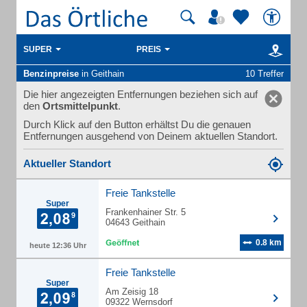
SUPER
PREIS
Benzinpreise
in Geithain
10 Treffer
Die hier angezeigten Entfernungen beziehen sich auf
den
Ortsmittelpunkt
.
Durch Klick auf den Button erhältst Du die genauen
Entfernungen ausgehend von Deinem aktuellen Standort.
Aktueller Standort
Freie Tankstelle
Super
Frankenhainer Str. 5
04643 Geithain
0.8 km
heute 12:36 Uhr
Freie Tankstelle
Super
Am Zeisig 18
09322 Wernsdorf