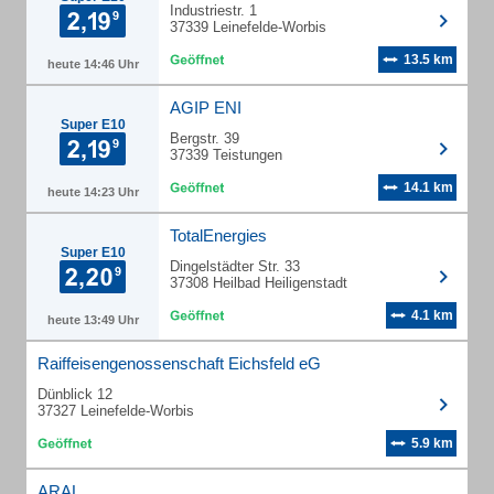
Industriestr. 1
37339 Leinefelde-Worbis
13.5 km
heute 14:46 Uhr
AGIP ENI
Super E10
Bergstr. 39
37339 Teistungen
14.1 km
heute 14:23 Uhr
TotalEnergies
Super E10
Dingelstädter Str. 33
37308 Heilbad Heiligenstadt
4.1 km
heute 13:49 Uhr
Raiffeisengenossenschaft Eichsfeld eG
Dünblick 12
37327 Leinefelde-Worbis
5.9 km
ARAL