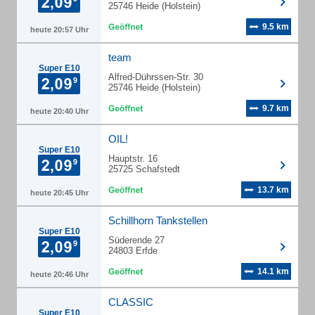
25746 Heide (Holstein)
9.5 km
heute 20:57 Uhr
team
Super E10
Alfred-Dührssen-Str. 30
25746 Heide (Holstein)
9.7 km
heute 20:40 Uhr
OIL!
Super E10
Hauptstr. 16
25725 Schafstedt
13.7 km
heute 20:45 Uhr
Schillhorn Tankstellen
Super E10
Süderende 27
24803 Erfde
14.1 km
heute 20:46 Uhr
CLASSIC
Super E10