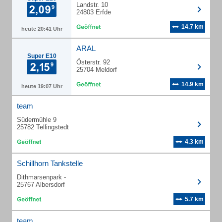
Landstr. 10
24803 Erfde
14.7 km
heute 20:41 Uhr
ARAL
Super E10
Österstr. 92
25704 Meldorf
14.9 km
heute 19:07 Uhr
team
Südermühle 9
25782 Tellingstedt
4.3 km
Schillhorn Tankstelle
Dithmarsenpark -
25767 Albersdorf
5.7 km
team