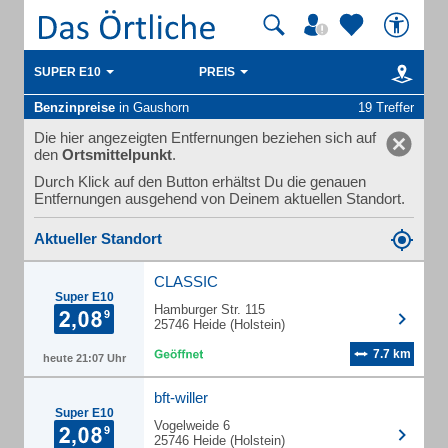
SUPER E10
PREIS
Benzinpreise
in Gaushorn
19 Treffer
Die hier angezeigten Entfernungen beziehen sich auf
den
Ortsmittelpunkt
.
Durch Klick auf den Button erhältst Du die genauen
Entfernungen ausgehend von Deinem aktuellen Standort.
Aktueller Standort
CLASSIC
Super E10
Hamburger Str. 115
25746 Heide (Holstein)
7.7 km
heute 21:07 Uhr
bft-willer
Super E10
Vogelweide 6
25746 Heide (Holstein)