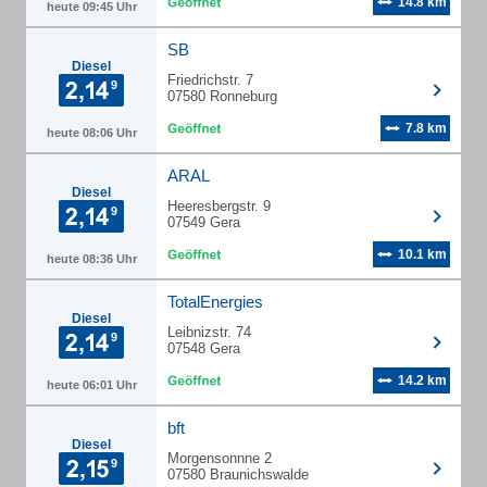
14.8 km
heute 09:45 Uhr
SB
Diesel
Friedrichstr. 7
07580 Ronneburg
7.8 km
heute 08:06 Uhr
ARAL
Diesel
Heeresbergstr. 9
07549 Gera
10.1 km
heute 08:36 Uhr
TotalEnergies
Diesel
Leibnizstr. 74
07548 Gera
14.2 km
heute 06:01 Uhr
bft
Diesel
Morgensonnne 2
07580 Braunichswalde