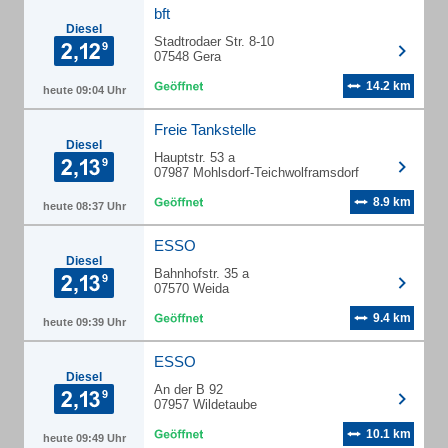
bft
Diesel
Stadtrodaer Str. 8-10
07548 Gera
14.2 km
heute 09:04 Uhr
Freie Tankstelle
Diesel
Hauptstr. 53 a
07987 Mohlsdorf-Teichwolframsdorf
8.9 km
heute 08:37 Uhr
ESSO
Diesel
Bahnhofstr. 35 a
07570 Weida
9.4 km
heute 09:39 Uhr
ESSO
Diesel
An der B 92
07957 Wildetaube
10.1 km
heute 09:49 Uhr