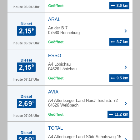
3.6 km
heute 06:04 Uhr
ARAL
Diesel
An der B 7
07580 Ronneburg
8.7 km
heute 05:07 Uhr
ESSO
Diesel
A4 Löbichau
04626 Löbichau
9.5 km
heute 07:17 Uhr
AVIA
Diesel
A4 Altenburger Land Nord/ Teichstr. 72
04626 Weißbach
11.2 km
heute 07:06 Uhr
TOTAL
Diesel
A4 Altenburger Land Süd/ Schafsweg 15