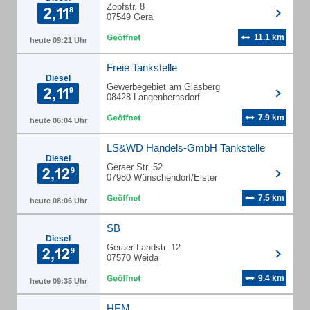
Zopfstr. 8
07549 Gera
11.1 km
heute 09:21 Uhr
Freie Tankstelle
Diesel
Gewerbegebiet am Glasberg
08428 Langenbernsdorf
7.9 km
heute 06:04 Uhr
LS&WD Handels-GmbH Tankstelle
Diesel
Geraer Str. 52
07980 Wünschendorf/Elster
7.5 km
heute 08:06 Uhr
SB
Diesel
Geraer Landstr. 12
07570 Weida
9.4 km
heute 09:35 Uhr
HEM