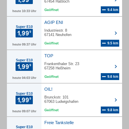
67454 Haßloch
9.4 km
heute 10:33 Uhr
AGIP ENI
Super E10
Industriestr. 8
67141 Neuhofen
9.5 km
heute 09:37 Uhr
TOP
Super E10
Frankenthaler Str. 23
67258 Heßheim
9.6 km
heute 04:03 Uhr
OIL!
Super E10
Brunckstr. 101
67063 Ludwigshafen
9.8 km
heute 09:07 Uhr
Freie Tankstelle
Super E10