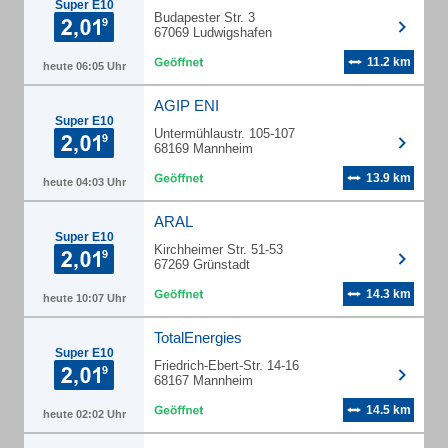
Super E10
Budapester Str. 3
67069 Ludwigshafen
11.2 km
heute 06:05 Uhr
AGIP ENI
Super E10
Untermühlaustr. 105-107
68169 Mannheim
13.9 km
heute 04:03 Uhr
ARAL
Super E10
Kirchheimer Str. 51-53
67269 Grünstadt
14.3 km
heute 10:07 Uhr
TotalEnergies
Super E10
Friedrich-Ebert-Str. 14-16
68167 Mannheim
14.5 km
heute 02:02 Uhr