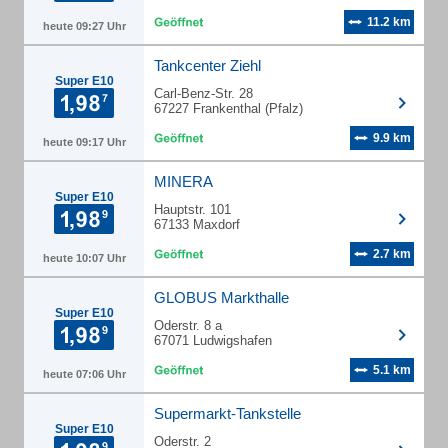
11.2 km
heute 09:27 Uhr
Tankcenter Ziehl
Super E10
Carl-Benz-Str. 28
67227 Frankenthal (Pfalz)
9.9 km
heute 09:17 Uhr
MINERA
Super E10
Hauptstr. 101
67133 Maxdorf
2.7 km
heute 10:07 Uhr
GLOBUS Markthalle
Super E10
Oderstr. 8 a
67071 Ludwigshafen
5.1 km
heute 07:06 Uhr
Supermarkt-Tankstelle
Super E10
Oderstr. 2