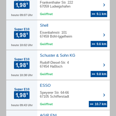
Frankenthaler Str. 222
67059 Ludwigshafen
9.1 km
heute 09:07 Uhr
Shell
Super E10
Eisenbahnstr. 101
67459 Böhl-Iggelheim
9.6 km
heute 10:02 Uhr
Schuster & Sohn KG
Super E10
Rudolf-Diesel-Str. 4
67454 Haßloch
9.8 km
heute 10:38 Uhr
ESSO
Super E10
Speyerer Str. 64-66
67105 Schifferstadt
10.7 km
heute 09:43 Uhr
AGIP ENI