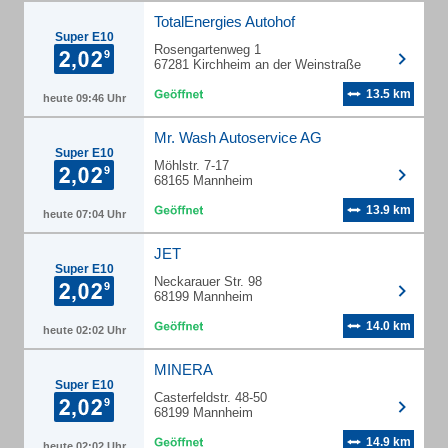
TotalEnergies Autohof
Super E10
Rosengartenweg 1
67281 Kirchheim an der Weinstraße
13.5 km
heute 09:46 Uhr
Mr. Wash Autoservice AG
Super E10
Möhlstr. 7-17
68165 Mannheim
13.9 km
heute 07:04 Uhr
JET
Super E10
Neckarauer Str. 98
68199 Mannheim
14.0 km
heute 02:02 Uhr
MINERA
Super E10
Casterfeldstr. 48-50
68199 Mannheim
14.9 km
heute 02:02 Uhr