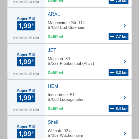
7.5 km
heute 06:04 Uhr
ARAL
Super E10
Mannheimer Str. 112
67098 Bad Dürkheim
7.7 km
heute 08:36 Uhr
JET
Super E10
Mahlastr. 89
67227 Frankenthal (Pfalz)
8.3 km
heute 09:25 Uhr
HEM
Super E10
Industriestr. 51
67063 Ludwigshafen
8.4 km
heute 06:05 Uhr
Shell
Super E10
Weinstr. 92 a
67157 Wachenheim