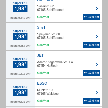
Super E10
Salierstr. 62
67105 Schifferstadt
10.9 km
heute 09:46 Uhr
Shell
Super E10
Speyerer Str. 80
67105 Schifferstadt
11.0 km
heute 09:58 Uhr
JET
Super E10
Adam-Stegerwald-Str. 1 a
67454 Haßloch
12.5 km
heute 10:15 Uhr
ESSO
Super E10
Mühlstr. 19
67165 Waldsee
13.0 km
heute 09:32 Uhr