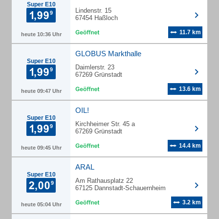
Super E10
Lindenstr. 15
67454 Haßloch
11.7 km
heute 10:36 Uhr
GLOBUS Markthalle
Super E10
Daimlerstr. 23
67269 Grünstadt
13.6 km
heute 09:47 Uhr
OIL!
Super E10
Kirchheimer Str. 45 a
67269 Grünstadt
14.4 km
heute 09:45 Uhr
ARAL
Super E10
Am Rathausplatz 22
67125 Dannstadt-Schauernheim
3.2 km
heute 05:04 Uhr