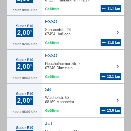
67227 Frankenthal (Pfalz)
11.1 km
heute 09:05 Uhr
ESSO
Super E10
Schubertstr. 24
67454 Haßloch
11.8 km
heute 02:02 Uhr
ESSO
Super E10
Heuchelheimer Str. 2
67246 Dirmstein
12.1 km
heute 09:36 Uhr
SB
Super E10
Waldhofstr. 62
68169 Mannheim
13.6 km
heute 08:07 Uhr
JET
Super E10