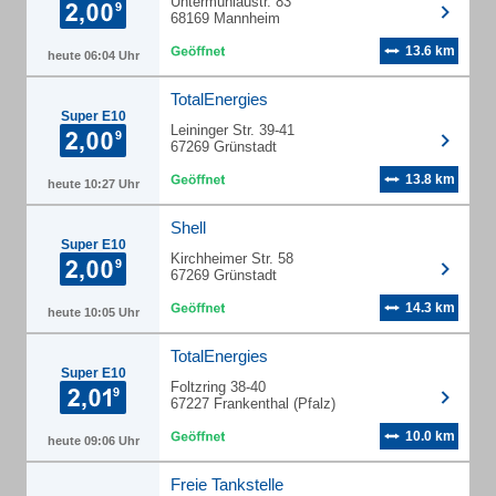
Untermühlaustr. 83
68169 Mannheim
13.6 km
heute 06:04 Uhr
TotalEnergies
Super E10
Leininger Str. 39-41
67269 Grünstadt
13.8 km
heute 10:27 Uhr
Shell
Super E10
Kirchheimer Str. 58
67269 Grünstadt
14.3 km
heute 10:05 Uhr
TotalEnergies
Super E10
Foltzring 38-40
67227 Frankenthal (Pfalz)
10.0 km
heute 09:06 Uhr
Freie Tankstelle