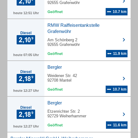
92655 Grafenwöhr
10.7 km
heute 12:51 Uhr
RMW Raiffeisentankstelle
Grafenwöhr
Diesel
Am Schönberg 2
92655 Grafenwöhr
11.9 km
heute 07:05 Uhr
Bergler
Diesel
Weidener Str. 42
92708 Mantel
10.7 km
heute 12:27 Uhr
Bergler
Diesel
Etzenrichter Str. 2
92729 Weiherhammer
11.6 km
heute 12:27 Uhr