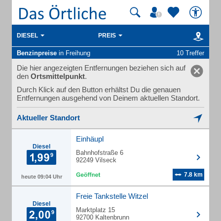
DIESEL
PREIS
Benzinpreise
in Freihung
10 Treffer
Die hier angezeigten Entfernungen beziehen sich auf
den
Ortsmittelpunkt
.
Durch Klick auf den Button erhältst Du die genauen
Entfernungen ausgehend von Deinem aktuellen Standort.
Aktueller Standort
Einhäupl
Diesel
Bahnhofstraße 6
92249 Vilseck
7.8 km
heute 09:04 Uhr
Freie Tankstelle Witzel
Diesel
Marktplatz 15
92700 Kaltenbrunn