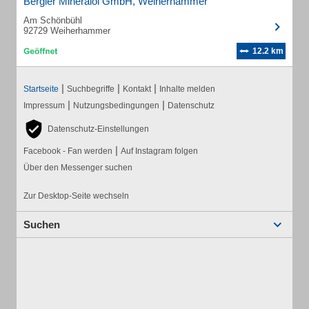
Bergler Mineralöl GmbH, Weiherhammer
Am Schönbühl
92729 Weiherhammer
12.2 km
|
|
|
Startseite
Suchbegriffe
Kontakt
Inhalte melden
|
|
Impressum
Nutzungsbedingungen
Datenschutz
Datenschutz-Einstellungen
|
Facebook - Fan werden
Auf Instagram folgen
Über den Messenger suchen
Zur Desktop-Seite wechseln
Suchen