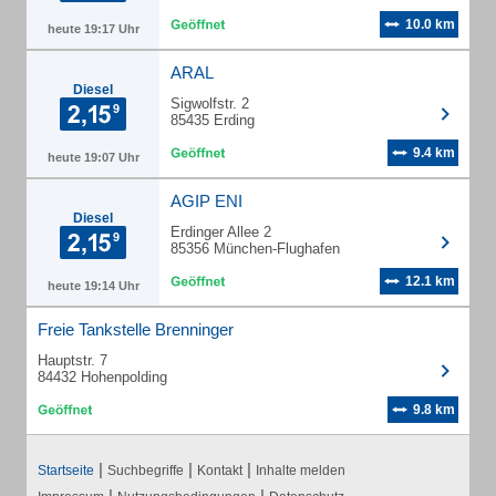
10.0 km
heute 19:17 Uhr
ARAL
Diesel
Sigwolfstr. 2
85435 Erding
9.4 km
heute 19:07 Uhr
AGIP ENI
Diesel
Erdinger Allee 2
85356 München-Flughafen
12.1 km
heute 19:14 Uhr
Freie Tankstelle Brenninger
Hauptstr. 7
84432 Hohenpolding
9.8 km
|
|
|
Startseite
Suchbegriffe
Kontakt
Inhalte melden
|
|