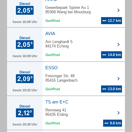
Diesel
Gewerbepark Spörer Au 1
85368 Wang bei Moosburg
12.7 km
heute 16:06 Uhr
AVIA
Diesel
Am Lenghardt 5
84174 Eching
14.8 km
heute 16:09 Uhr
ESSO
Diesel
Freisinger Str. 48
85416 Langenbach
13.0 km
heute 19:32 Uhr
TS am E+C
Diesel
Rennweg 41
85435 Erding
9.8 km
heute 19:30 Uhr