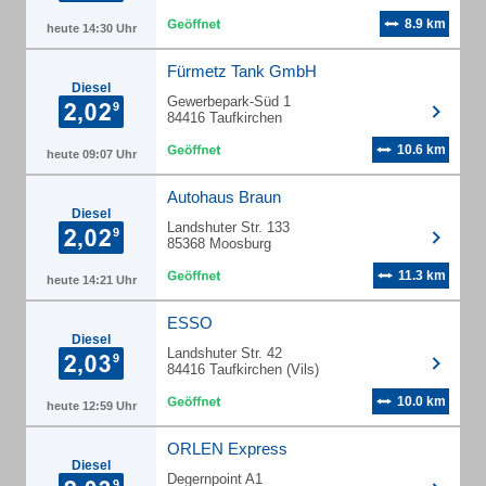
8.9 km
heute 14:30 Uhr
Fürmetz Tank GmbH
Diesel
Gewerbepark-Süd 1
84416 Taufkirchen
10.6 km
heute 09:07 Uhr
Autohaus Braun
Diesel
Landshuter Str. 133
85368 Moosburg
11.3 km
heute 14:21 Uhr
ESSO
Diesel
Landshuter Str. 42
84416 Taufkirchen (Vils)
10.0 km
heute 12:59 Uhr
ORLEN Express
Diesel
Degernpoint A1