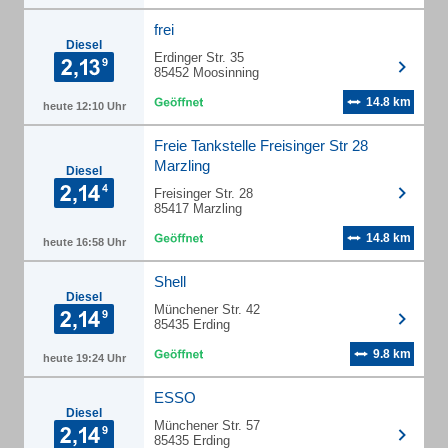
frei
Diesel
Erdinger Str. 35
85452 Moosinning
14.8 km
heute 12:10 Uhr
Freie Tankstelle Freisinger Str 28
Marzling
Diesel
Freisinger Str. 28
85417 Marzling
14.8 km
heute 16:58 Uhr
Shell
Diesel
Münchener Str. 42
85435 Erding
9.8 km
heute 19:24 Uhr
ESSO
Diesel
Münchener Str. 57
85435 Erding