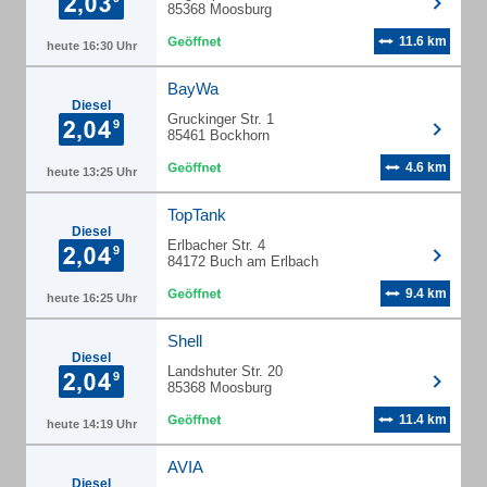
85368 Moosburg
11.6 km
heute 16:30 Uhr
BayWa
Diesel
Gruckinger Str. 1
85461 Bockhorn
4.6 km
heute 13:25 Uhr
TopTank
Diesel
Erlbacher Str. 4
84172 Buch am Erlbach
9.4 km
heute 16:25 Uhr
Shell
Diesel
Landshuter Str. 20
85368 Moosburg
11.4 km
heute 14:19 Uhr
AVIA
Diesel