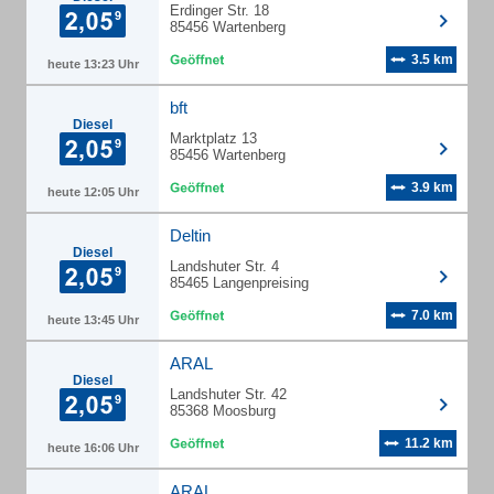
Erdinger Str. 18
85456 Wartenberg
3.5 km
heute 13:23 Uhr
bft
Diesel
Marktplatz 13
85456 Wartenberg
3.9 km
heute 12:05 Uhr
Deltin
Diesel
Landshuter Str. 4
85465 Langenpreising
7.0 km
heute 13:45 Uhr
ARAL
Diesel
Landshuter Str. 42
85368 Moosburg
11.2 km
heute 16:06 Uhr
ARAL