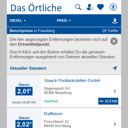
DIESEL
PREIS
Benzinpreise
in Fraunberg
28 Treffer
Die hier angezeigten Entfernungen beziehen sich auf
den
Ortsmittelpunkt
.
Durch Klick auf den Button erhältst Du die genauen
Entfernungen ausgehend von Deinem aktuellen Standort.
Aktueller Standort
Staack Pooltankstellen GmbH
Diesel
Degernpoint G4
85368 Moosburg
11.5 km
heute 14:25 Uhr
Raiffeisen
Diesel
Froschbach 12
84434 Kirchberg