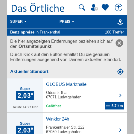
SUPER
PREIS
Benzinpreise
in Frankenthal
100 Treffer
Die hier angezeigten Entfernungen beziehen sich auf
den
Ortsmittelpunkt
.
Durch Klick auf den Button erhältst Du die genauen
Entfernungen ausgehend von Deinem aktuellen Standort.
Aktueller Standort
GLOBUS Markthalle
Super
Oderstr. 8 a
67071 Ludwigshafen
5.7 km
heute 14:27 Uhr
Winkler 24h
Super
Frankenthaler Str. 222
67059 Ludwigshafen