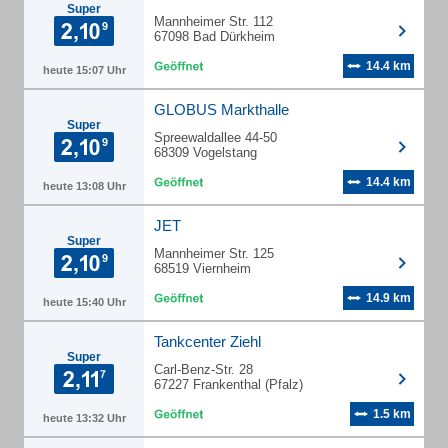
Super
Mannheimer Str. 112
67098 Bad Dürkheim
14.4 km
heute 15:07 Uhr
GLOBUS Markthalle
Super
Spreewaldallee 44-50
68309 Vogelstang
14.4 km
heute 13:08 Uhr
JET
Super
Mannheimer Str. 125
68519 Viernheim
14.9 km
heute 15:40 Uhr
Tankcenter Ziehl
Super
Carl-Benz-Str. 28
67227 Frankenthal (Pfalz)
1.5 km
heute 13:32 Uhr