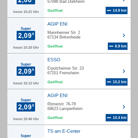
67098 Bad Dürkheim
14.9 km
heute 15:21 Uhr
AGIP ENI
Super
Mannheimer Str. 2
67134 Birkenheide
8.9 km
heute 15:20 Uhr
ESSO
Super
Erpolzheimer Str. 23
67251 Freinsheim
10.2 km
heute 15:12 Uhr
AGIP ENI
Super
Römerstr. 76-78
68623 Lampertheim
10.4 km
heute 15:46 Uhr
TS am E-Center
Super