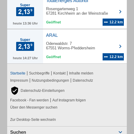
TotalEnergies Autohof
Super
Rosengartenweg 1
67281 Kirchheim an der Weinstraße
12.2 km
heute 13:36 Uhr
ARAL
Super
Odenwaldstr. 7
67551 Worms-Pfeddersheim
12.2 km
heute 14:27 Uhr
|
|
|
Startseite
Suchbegriffe
Kontakt
Inhalte melden
|
|
Impressum
Nutzungsbedingungen
Datenschutz
Datenschutz-Einstellungen
|
Facebook - Fan werden
Auf Instagram folgen
Über den Messenger suchen
Zur Desktop-Seite wechseln
Suchen