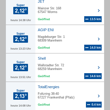
JET
Super
Mainzer Str. 168
67547 Worms
13.5 km
heute 14:38 Uhr
AGIP ENI
Super
Magdeburger Str. 1
68309 Mannheim
14.0 km
heute 13:23 Uhr
Shell
Super
Wallstadter Str. 72
68259 Mannheim
14.6 km
heute 13:51 Uhr
TotalEnergies
Super
Foltzring 38-40
67227 Frankenthal (Pfalz)
0.4 km
heute 14:08 Uhr