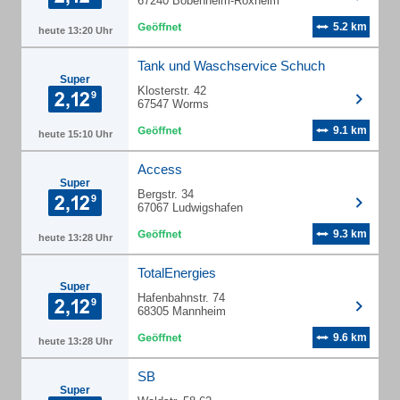
67240 Bobenheim-Roxheim
5.2 km
heute 13:20 Uhr
Tank und Waschservice Schuch
Super
Klosterstr. 42
67547 Worms
9.1 km
heute 15:10 Uhr
Access
Super
Bergstr. 34
67067 Ludwigshafen
9.3 km
heute 13:28 Uhr
TotalEnergies
Super
Hafenbahnstr. 74
68305 Mannheim
9.6 km
heute 13:28 Uhr
SB
Super