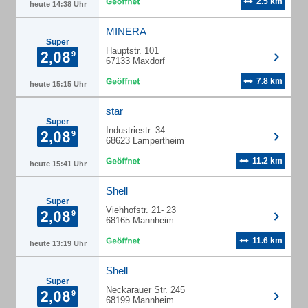
2.5 km
heute 14:38 Uhr
MINERA
Super
Hauptstr. 101
67133 Maxdorf
7.8 km
heute 15:15 Uhr
star
Super
Industriestr. 34
68623 Lampertheim
11.2 km
heute 15:41 Uhr
Shell
Super
Viehhofstr. 21- 23
68165 Mannheim
11.6 km
heute 13:19 Uhr
Shell
Super
Neckarauer Str. 245
68199 Mannheim