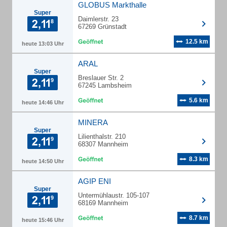
GLOBUS Markthalle
Super
Daimlerstr. 23
67269 Grünstadt
12.5 km
heute 13:03 Uhr
ARAL
Super
Breslauer Str. 2
67245 Lambsheim
5.6 km
heute 14:46 Uhr
MINERA
Super
Lilienthalstr. 210
68307 Mannheim
8.3 km
heute 14:50 Uhr
AGIP ENI
Super
Untermühlaustr. 105-107
68169 Mannheim
8.7 km
heute 15:46 Uhr