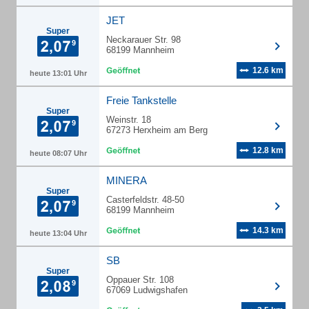
JET
Super
Neckarauer Str. 98
68199 Mannheim
12.6 km
heute 13:01 Uhr
Freie Tankstelle
Super
Weinstr. 18
67273 Herxheim am Berg
12.8 km
heute 08:07 Uhr
MINERA
Super
Casterfeldstr. 48-50
68199 Mannheim
14.3 km
heute 13:04 Uhr
SB
Super
Oppauer Str. 108
67069 Ludwigshafen