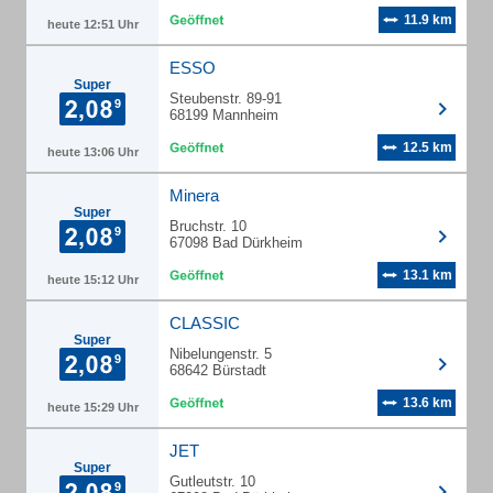
11.9 km
heute 12:51 Uhr
ESSO
Super
Steubenstr. 89-91
68199 Mannheim
12.5 km
heute 13:06 Uhr
Minera
Super
Bruchstr. 10
67098 Bad Dürkheim
13.1 km
heute 15:12 Uhr
CLASSIC
Super
Nibelungenstr. 5
68642 Bürstadt
13.6 km
heute 15:29 Uhr
JET
Super
Gutleutstr. 10