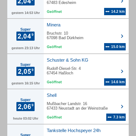
67483 Edesheim
14.2 km
gestern 14:53 Uhr
Minera
Super
Bruchstr. 10
67098 Bad Dürkheim
15.0 km
gestern 23:13 Uhr
Schuster & Sohn KG
Super
Rudolf-Diesel-Str. 4
67454 Haßloch
14.6 km
gestern 16:15 Uhr
Shell
Super
Mußbacher Landstr. 16
67433 Neustadt an der Weinstraße
7.3 km
heute 03:02 Uhr
Tankstelle Hochspeyer 24h
Super