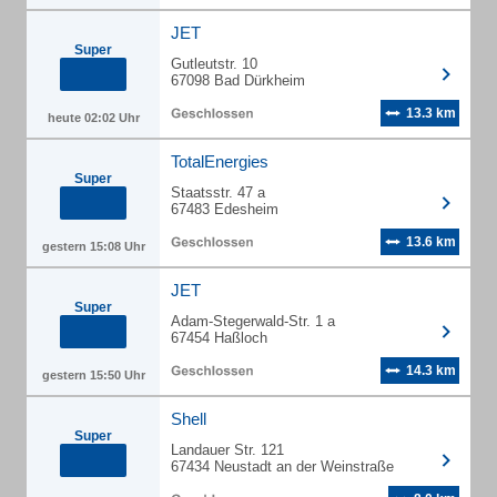
JET
Super
Gutleutstr. 10
67098 Bad Dürkheim
13.3 km
heute 02:02 Uhr
TotalEnergies
Super
Staatsstr. 47 a
67483 Edesheim
13.6 km
gestern 15:08 Uhr
JET
Super
Adam-Stegerwald-Str. 1 a
67454 Haßloch
14.3 km
gestern 15:50 Uhr
Shell
Super
Landauer Str. 121
67434 Neustadt an der Weinstraße