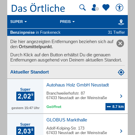
SUPER
PREIS
Benzinpreise
in Frankeneck
31 Treffer
Die hier angezeigten Entfernungen beziehen sich auf
den
Ortsmittelpunkt
.
Durch Klick auf den Button erhältst Du die genauen
Entfernungen ausgehend von Deinem aktuellen Standort.
Aktueller Standort
Autohaus Holz GmbH Neustadt
Super
Branchweilerhofstr. 87
67433 Neustadt an der Weinstraße
8.7 km
gestern 15:47 Uhr
GLOBUS Markthalle
Super
Adolf-Kolping-Str. 173
67433 Neustadt an der Weinstraße