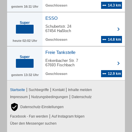
14.3 km
gestern 16:11 Uhr
ESSO
Super
Schubertstr. 24
67454 Haßloch
14.8 km
heute 02:02 Uhr
Freie Tankstelle
Super
Enkenbacher Str. 7
67693 Fischbach
12.9 km
gestern 13:32 Uhr
|
|
|
Startseite
Suchbegriffe
Kontakt
Inhalte melden
|
|
Impressum
Nutzungsbedingungen
Datenschutz
Datenschutz-Einstellungen
|
Facebook - Fan werden
Auf Instagram folgen
Über den Messenger suchen