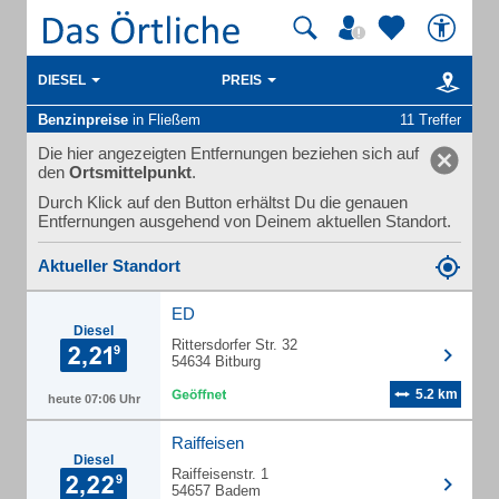
DIESEL
PREIS
Benzinpreise
in Fließem
11 Treffer
Die hier angezeigten Entfernungen beziehen sich auf
den
Ortsmittelpunkt
.
Durch Klick auf den Button erhältst Du die genauen
Entfernungen ausgehend von Deinem aktuellen Standort.
Aktueller Standort
ED
Diesel
Rittersdorfer Str. 32
54634 Bitburg
5.2 km
heute 07:06 Uhr
Raiffeisen
Diesel
Raiffeisenstr. 1
54657 Badem