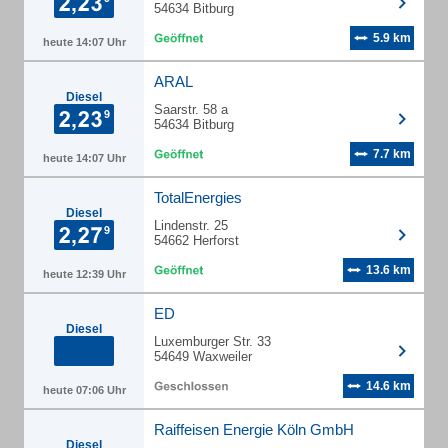
54634 Bitburg
5.9 km
heute 14:07 Uhr
ARAL
Diesel
Saarstr. 58 a
54634 Bitburg
7.7 km
heute 14:07 Uhr
TotalEnergies
Diesel
Lindenstr. 25
54662 Herforst
13.6 km
heute 12:39 Uhr
ED
Diesel
Luxemburger Str. 33
54649 Waxweiler
14.6 km
heute 07:06 Uhr
Raiffeisen Energie Köln GmbH
Diesel