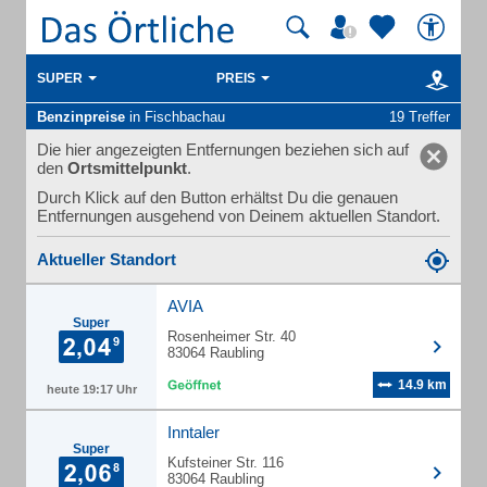
SUPER
PREIS
Benzinpreise
in Fischbachau
19 Treffer
Die hier angezeigten Entfernungen beziehen sich auf
den
Ortsmittelpunkt
.
Durch Klick auf den Button erhältst Du die genauen
Entfernungen ausgehend von Deinem aktuellen Standort.
Aktueller Standort
AVIA
Super
Rosenheimer Str. 40
83064 Raubling
14.9 km
heute 19:17 Uhr
Inntaler
Super
Kufsteiner Str. 116
83064 Raubling