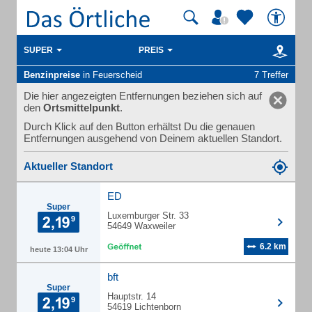
SUPER
PREIS
Benzinpreise
in Feuerscheid
7 Treffer
Die hier angezeigten Entfernungen beziehen sich auf
den
Ortsmittelpunkt
.
Durch Klick auf den Button erhältst Du die genauen
Entfernungen ausgehend von Deinem aktuellen Standort.
Aktueller Standort
ED
Super
Luxemburger Str. 33
54649 Waxweiler
6.2 km
heute 13:04 Uhr
bft
Super
Hauptstr. 14
54619 Lichtenborn