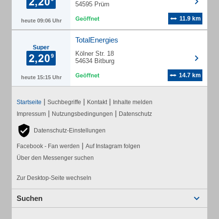
54595 Prüm
11.9 km
heute 09:06 Uhr
TotalEnergies
Super
Kölner Str. 18
54634 Bitburg
14.7 km
heute 15:15 Uhr
|
|
|
Startseite
Suchbegriffe
Kontakt
Inhalte melden
|
|
Impressum
Nutzungsbedingungen
Datenschutz
Datenschutz-Einstellungen
|
Facebook - Fan werden
Auf Instagram folgen
Über den Messenger suchen
Zur Desktop-Seite wechseln
Suchen