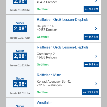
49457 Drebber
9.3 km
heute 11:29 Uhr
Raiffeisen Groß Lessen-Diepholz
Super
Hauptstr. 14
49457 Drebber
9.7 km
heute 11:27 Uhr
Raiffeisen Groß Lessen-Diepholz
Super
Osterkamp 2
49453 Rehden
9.9 km
heute 11:32 Uhr
Raiffeisen Mitte
Super
Konrad-Adenauer-Str. 41
27239 Twistringen
13.1 km
heute 09:31 Uhr
Westfalen
Super