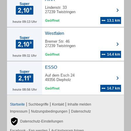
Super
Lindenstr. 33
27239 Twistringen
13.1 km
heute 09:13 Uhr
Westfalen
Super
Bremer Str. 46
27239 Twistringen
14.4 km
heute 09:11 Uhr
ESSO
Super
Auf dem Esch 24
49356 Diepholz
14.7 km
heute 08:56 Uhr
|
|
|
Startseite
Suchbegriffe
Kontakt
Inhalte melden
|
|
Impressum
Nutzungsbedingungen
Datenschutz
Datenschutz-Einstellungen
|
Facebook - Fan werden
Auf Instagram folgen