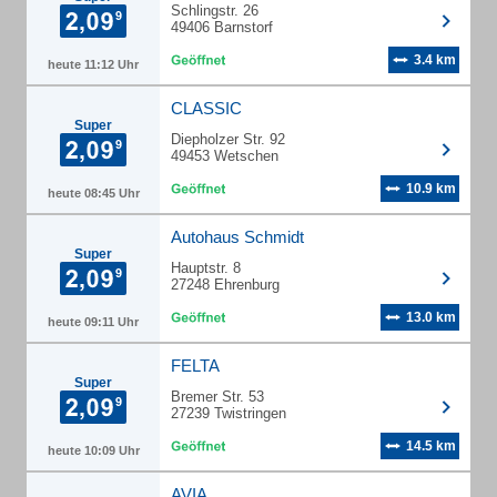
Schlingstr. 26
49406 Barnstorf
3.4 km
heute 11:12 Uhr
CLASSIC
Super
Diepholzer Str. 92
49453 Wetschen
10.9 km
heute 08:45 Uhr
Autohaus Schmidt
Super
Hauptstr. 8
27248 Ehrenburg
13.0 km
heute 09:11 Uhr
FELTA
Super
Bremer Str. 53
27239 Twistringen
14.5 km
heute 10:09 Uhr
AVIA