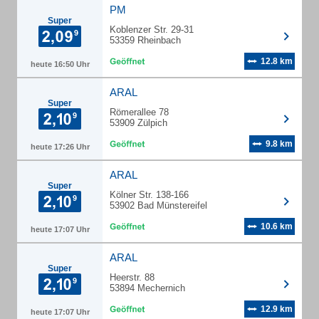
PM
Super
Koblenzer Str. 29-31
53359 Rheinbach
12.8 km
heute 16:50 Uhr
ARAL
Super
Römerallee 78
53909 Zülpich
9.8 km
heute 17:26 Uhr
ARAL
Super
Kölner Str. 138-166
53902 Bad Münstereifel
10.6 km
heute 17:07 Uhr
ARAL
Super
Heerstr. 88
53894 Mechernich
12.9 km
heute 17:07 Uhr