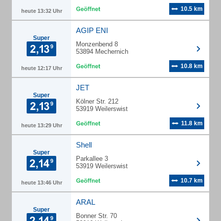
10.5 km
heute 13:32 Uhr
AGIP ENI
Super
Monzenbend 8
53894 Mechernich
10.8 km
heute 12:17 Uhr
JET
Super
Kölner Str. 212
53919 Weilerswist
11.8 km
heute 13:29 Uhr
Shell
Super
Parkallee 3
53919 Weilerswist
10.7 km
heute 13:46 Uhr
ARAL
Super
Bonner Str. 70