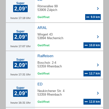
Super
Römerallee 99
53909 Zülpich
9.9 km
heute 17:18 Uhr
ARAL
Super
Wingert 43
53894 Mechernich
10.8 km
heute 17:07 Uhr
Raiffeisen
Super
Boschstr. 2-4
53359 Rheinbach
12.7 km
heute 17:31 Uhr
ED
Super
Neukirchener Str. 4
53359 Rheinbach
12.8 km
heute 16:31 Uhr