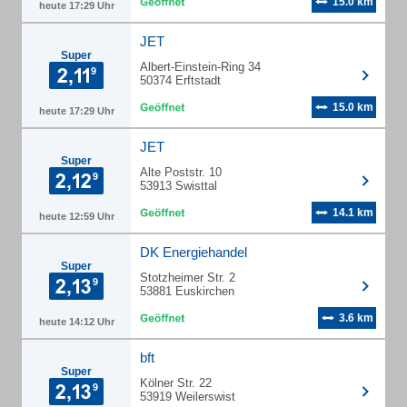
15.0 km
heute 17:29 Uhr
JET
Super
Albert-Einstein-Ring 34
50374 Erftstadt
15.0 km
heute 17:29 Uhr
JET
Super
Alte Poststr. 10
53913 Swisttal
14.1 km
heute 12:59 Uhr
DK Energiehandel
Super
Stotzheimer Str. 2
53881 Euskirchen
3.6 km
heute 14:12 Uhr
bft
Super
Kölner Str. 22
53919 Weilerswist