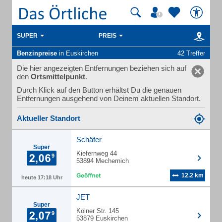
SUPER
PREIS
Benzinpreise
in Euskirchen
42 Treffer
Die hier angezeigten Entfernungen beziehen sich auf
den
Ortsmittelpunkt
.
Durch Klick auf den Button erhältst Du die genauen
Entfernungen ausgehend von Deinem aktuellen Standort.
Aktueller Standort
Schäfer
Super
Kiefernweg 44
53894 Mechernich
12.2 km
heute 17:18 Uhr
JET
Super
Kölner Str. 145
53879 Euskirchen