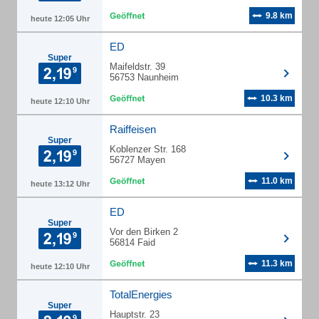
9.8 km
heute 12:05 Uhr
ED
Super
Maifeldstr. 39
56753 Naunheim
10.3 km
heute 12:10 Uhr
Raiffeisen
Super
Koblenzer Str. 168
56727 Mayen
11.0 km
heute 13:12 Uhr
ED
Super
Vor den Birken 2
56814 Faid
11.3 km
heute 12:10 Uhr
TotalEnergies
Super
Hauptstr. 23