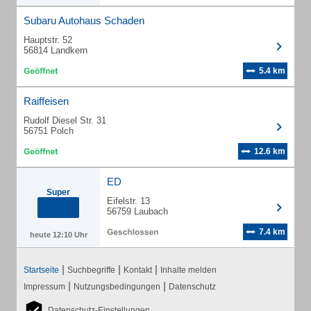
Subaru Autohaus Schaden
Hauptstr. 52
56814 Landkern
5.4 km
Raiffeisen
Rudolf Diesel Str. 31
56751 Polch
12.6 km
ED
Super
Eifelstr. 13
56759 Laubach
7.4 km
heute 12:10 Uhr
|
|
|
Startseite
Suchbegriffe
Kontakt
Inhalte melden
|
|
Impressum
Nutzungsbedingungen
Datenschutz
Datenschutz-Einstellungen