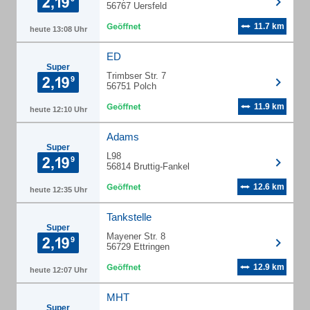
56767 Uersfeld
11.7 km
heute 13:08 Uhr
ED
Super
Trimbser Str. 7
56751 Polch
11.9 km
heute 12:10 Uhr
Adams
Super
L98
56814 Bruttig-Fankel
12.6 km
heute 12:35 Uhr
Tankstelle
Super
Mayener Str. 8
56729 Ettringen
12.9 km
heute 12:07 Uhr
MHT
Super