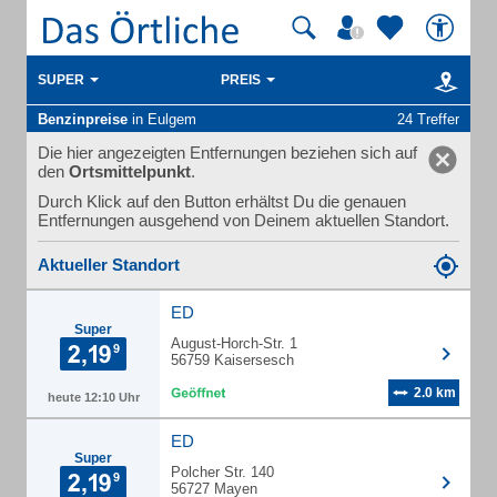
SUPER
PREIS
Benzinpreise
in Eulgem
24 Treffer
Die hier angezeigten Entfernungen beziehen sich auf
den
Ortsmittelpunkt
.
Durch Klick auf den Button erhältst Du die genauen
Entfernungen ausgehend von Deinem aktuellen Standort.
Aktueller Standort
ED
Super
August-Horch-Str. 1
56759 Kaisersesch
2.0 km
heute 12:10 Uhr
ED
Super
Polcher Str. 140
56727 Mayen