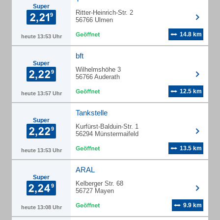
Super
Ritter-Heinrich-Str. 2
56766 Ulmen
14.8 km
heute 13:53 Uhr
bft
Super
Wilhelmshöhe 3
56766 Auderath
12.5 km
heute 13:57 Uhr
Tankstelle
Super
Kurfürst-Balduin-Str. 1
56294 Münstermaifeld
13.5 km
heute 13:53 Uhr
ARAL
Super
Kelberger Str. 68
56727 Mayen
9.9 km
heute 13:08 Uhr