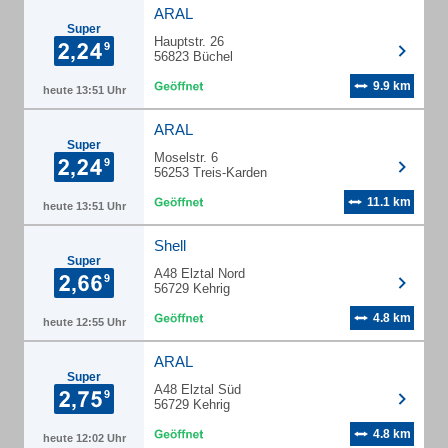
ARAL
Super
Hauptstr. 26
56823 Büchel
9.9 km
heute 13:51 Uhr
ARAL
Super
Moselstr. 6
56253 Treis-Karden
11.1 km
heute 13:51 Uhr
Shell
Super
A48 Elztal Nord
56729 Kehrig
4.8 km
heute 12:55 Uhr
ARAL
Super
A48 Elztal Süd
56729 Kehrig
4.8 km
heute 12:02 Uhr