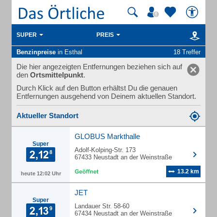
SUPER
PREIS
Benzinpreise
in Esthal
18 Treffer
Die hier angezeigten Entfernungen beziehen sich auf
den
Ortsmittelpunkt
.
Durch Klick auf den Button erhältst Du die genauen
Entfernungen ausgehend von Deinem aktuellen Standort.
Aktueller Standort
GLOBUS Markthalle
Super
Adolf-Kolping-Str. 173
67433 Neustadt an der Weinstraße
13.2 km
heute 12:02 Uhr
JET
Super
Landauer Str. 58-60
67434 Neustadt an der Weinstraße