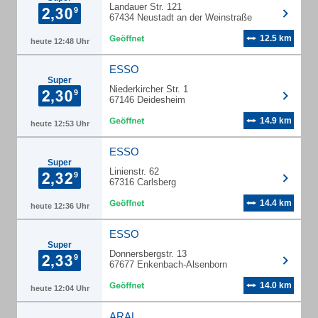
Landauer Str. 121
67434 Neustadt an der Weinstraße
12.5 km
heute 12:48 Uhr
ESSO
Super
Niederkircher Str. 1
67146 Deidesheim
14.9 km
heute 12:53 Uhr
ESSO
Super
Linienstr. 62
67316 Carlsberg
14.4 km
heute 12:36 Uhr
ESSO
Super
Donnersbergstr. 13
67677 Enkenbach-Alsenborn
14.0 km
heute 12:04 Uhr
ARAL