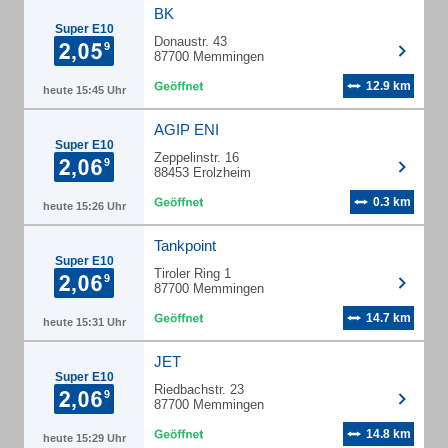
BK
Super E10
Donaustr. 43
87700 Memmingen
12.9 km
heute 15:45 Uhr
AGIP ENI
Super E10
Zeppelinstr. 16
88453 Erolzheim
0.3 km
heute 15:26 Uhr
Tankpoint
Super E10
Tiroler Ring 1
87700 Memmingen
14.7 km
heute 15:31 Uhr
JET
Super E10
Riedbachstr. 23
87700 Memmingen
14.8 km
heute 15:29 Uhr