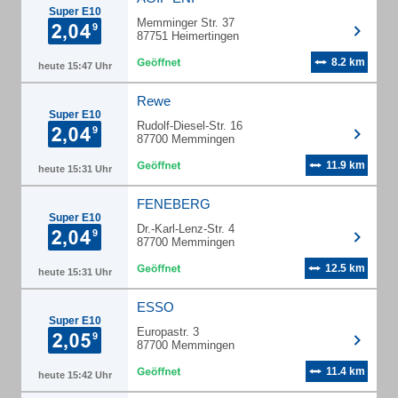
Super E10
Memminger Str. 37
87751 Heimertingen
8.2 km
heute 15:47 Uhr
Rewe
Super E10
Rudolf-Diesel-Str. 16
87700 Memmingen
11.9 km
heute 15:31 Uhr
FENEBERG
Super E10
Dr.-Karl-Lenz-Str. 4
87700 Memmingen
12.5 km
heute 15:31 Uhr
ESSO
Super E10
Europastr. 3
87700 Memmingen
11.4 km
heute 15:42 Uhr