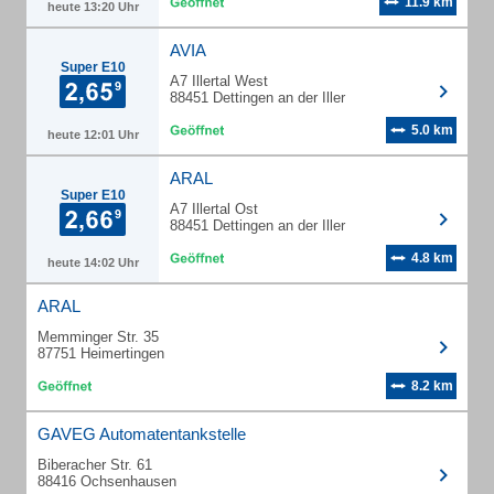
11.9 km
heute 13:20 Uhr
AVIA
Super E10
A7 Illertal West
88451 Dettingen an der Iller
5.0 km
heute 12:01 Uhr
ARAL
Super E10
A7 Illertal Ost
88451 Dettingen an der Iller
4.8 km
heute 14:02 Uhr
ARAL
Memminger Str. 35
87751 Heimertingen
8.2 km
GAVEG Automatentankstelle
Biberacher Str. 61
88416 Ochsenhausen