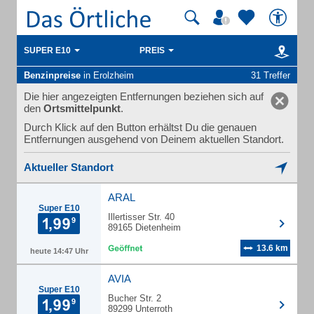
SUPER E10
PREIS
Benzinpreise
in Erolzheim
31 Treffer
Die hier angezeigten Entfernungen beziehen sich auf
den
Ortsmittelpunkt
.
Durch Klick auf den Button erhältst Du die genauen
Entfernungen ausgehend von Deinem aktuellen Standort.
Aktueller Standort
ARAL
Super E10
Illertisser Str. 40
89165 Dietenheim
13.6 km
heute 14:47 Uhr
AVIA
Super E10
Bucher Str. 2
89299 Unterroth