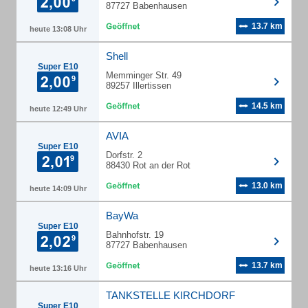
87727 Babenhausen
13.7 km
heute 13:08 Uhr
Shell
Super E10
Memminger Str. 49
89257 Illertissen
14.5 km
heute 12:49 Uhr
AVIA
Super E10
Dorfstr. 2
88430 Rot an der Rot
13.0 km
heute 14:09 Uhr
BayWa
Super E10
Bahnhofstr. 19
87727 Babenhausen
13.7 km
heute 13:16 Uhr
TANKSTELLE KIRCHDORF
Super E10