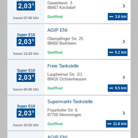
Gewerbestr. 3
88457 Kirchdorf
3.6 km
heute 07:06 Uhr
AGIP ENI
Super E10
Oberopfinger Str. 25
88450 Berkheim
5.1 km
heute 13:25 Uhr
Freie Tankstelle
Super E10
Laupheimer Str. 2/1
88416 Ochsenhausen
9.5 km
heute 06:05 Uhr
Supermarkt-Tankstelle
Super E10
Fraunhofer Str. 6
87700 Memmingen
11.6 km
heute 15:50 Uhr
AGIP ENI