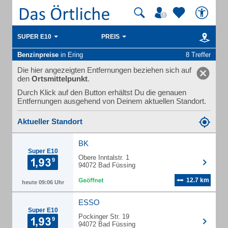
SUPER E10
PREIS
Benzinpreise
in Ering
8 Treffer
Die hier angezeigten Entfernungen beziehen sich auf
den
Ortsmittelpunkt
.
Durch Klick auf den Button erhältst Du die genauen
Entfernungen ausgehend von Deinem aktuellen Standort.
Aktueller Standort
BK
Super E10
Obere Inntalstr. 1
94072 Bad Füssing
12.7 km
heute 09:06 Uhr
ESSO
Super E10
Pockinger Str. 19
94072 Bad Füssing