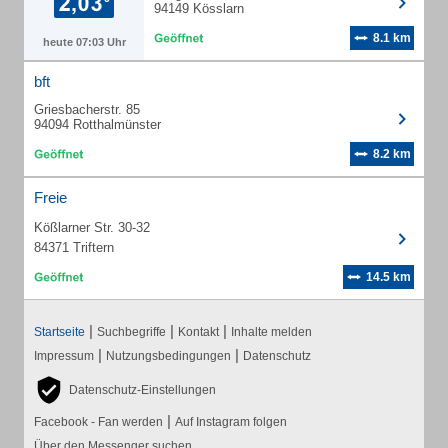
94149 Kösslarn
8.1 km
heute 07:03 Uhr
bft
Griesbacherstr. 85
94094 Rotthalmünster
8.2 km
Freie
Kößlarner Str. 30-32
84371 Triftern
14.5 km
|
|
|
Startseite
Suchbegriffe
Kontakt
Inhalte melden
|
|
Impressum
Nutzungsbedingungen
Datenschutz
Datenschutz-Einstellungen
|
Facebook - Fan werden
Auf Instagram folgen
Über den Messenger suchen