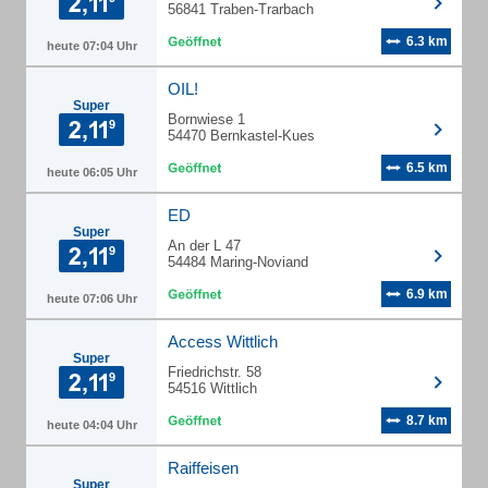
56841 Traben-Trarbach
6.3 km
heute 07:04 Uhr
OIL!
Super
Bornwiese 1
54470 Bernkastel-Kues
6.5 km
heute 06:05 Uhr
ED
Super
An der L 47
54484 Maring-Noviand
6.9 km
heute 07:06 Uhr
Access Wittlich
Super
Friedrichstr. 58
54516 Wittlich
8.7 km
heute 04:04 Uhr
Raiffeisen
Super