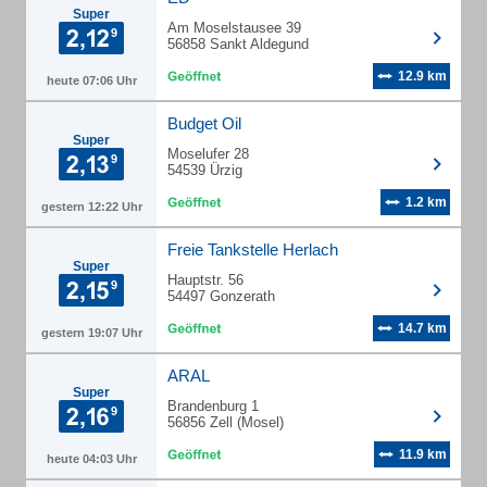
Super
Am Moselstausee 39
56858 Sankt Aldegund
12.9 km
heute 07:06 Uhr
Budget Oil
Super
Moselufer 28
54539 Ürzig
1.2 km
gestern 12:22 Uhr
Freie Tankstelle Herlach
Super
Hauptstr. 56
54497 Gonzerath
14.7 km
gestern 19:07 Uhr
ARAL
Super
Brandenburg 1
56856 Zell (Mosel)
11.9 km
heute 04:03 Uhr