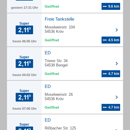
9.6 km
gestern 17:31 Uhr
Freie Tankstelle
Super
Moselweinstr. 104
54536 Kröv
4.5 km
heute 06:05 Uhr
ED
Super
Trierer Str. 34
54538 Bengel
4.7 km
heute 04:02 Uhr
ED
Super
Moselweinstr. 26
54536 Kröv
4.7 km
heute 07:06 Uhr
ED
Super
Rißbacher Str. 125