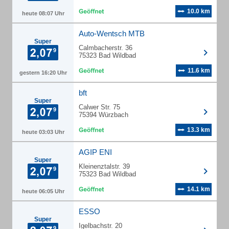
10.0 km
heute 08:07 Uhr
Auto-Wentsch MTB
Super
Calmbacherstr. 36
75323 Bad Wildbad
11.6 km
gestern 16:20 Uhr
bft
Super
Calwer Str. 75
75394 Würzbach
13.3 km
heute 03:03 Uhr
AGIP ENI
Super
Kleinenztalstr. 39
75323 Bad Wildbad
14.1 km
heute 06:05 Uhr
ESSO
Super
Igelbachstr. 20