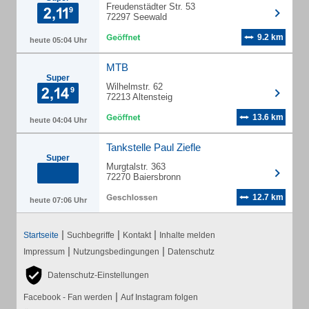
Freudenstädter Str. 53
72297 Seewald
9.2 km
heute 05:04 Uhr
MTB
Super
Wilhelmstr. 62
72213 Altensteig
13.6 km
heute 04:04 Uhr
Tankstelle Paul Ziefle
Super
Murgtalstr. 363
72270 Baiersbronn
12.7 km
heute 07:06 Uhr
|
|
|
Startseite
Suchbegriffe
Kontakt
Inhalte melden
|
|
Impressum
Nutzungsbedingungen
Datenschutz
Datenschutz-Einstellungen
|
Facebook - Fan werden
Auf Instagram folgen