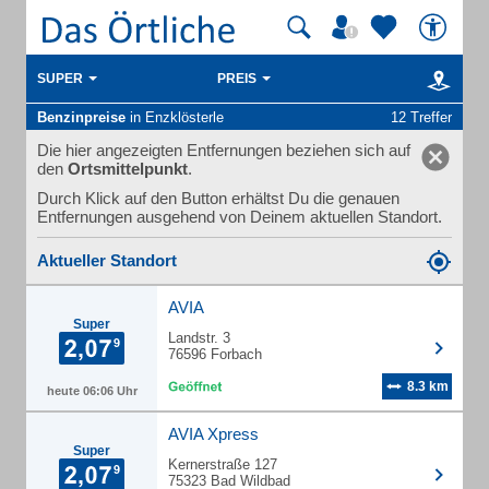
SUPER
PREIS
Benzinpreise
in Enzklösterle
12 Treffer
Die hier angezeigten Entfernungen beziehen sich auf
den
Ortsmittelpunkt
.
Durch Klick auf den Button erhältst Du die genauen
Entfernungen ausgehend von Deinem aktuellen Standort.
Aktueller Standort
AVIA
Super
Landstr. 3
76596 Forbach
8.3 km
heute 06:06 Uhr
AVIA Xpress
Super
Kernerstraße 127
75323 Bad Wildbad