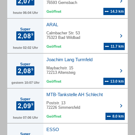
76593 Gernsbach
14.3 km
heute 06:04 Uhr
ARAL
Super
Calmbacher Str. 53
75323 Bad Wildbad
11.7 km
heute 02:02 Uhr
Joachim Lang Turmfeld
Super
Maybachstr. 15
72213 Altensteig
13.0 km
gestern 10:07 Uhr
MTB-Tankstelle AH Schlecht
Super
Poststr. 13
72226 Simmersfeld
8.0 km
heute 07:06 Uhr
ESSO
Super