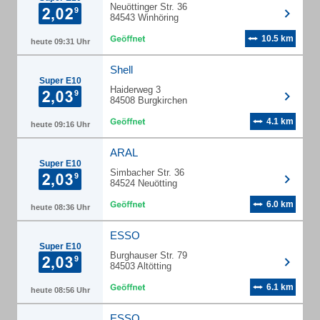
Neuöttinger Str. 36
84543 Winhöring
10.5 km
heute 09:31 Uhr
Shell
Super E10
Haiderweg 3
84508 Burgkirchen
4.1 km
heute 09:16 Uhr
ARAL
Super E10
Simbacher Str. 36
84524 Neuötting
6.0 km
heute 08:36 Uhr
ESSO
Super E10
Burghauser Str. 79
84503 Altötting
6.1 km
heute 08:56 Uhr
ESSO