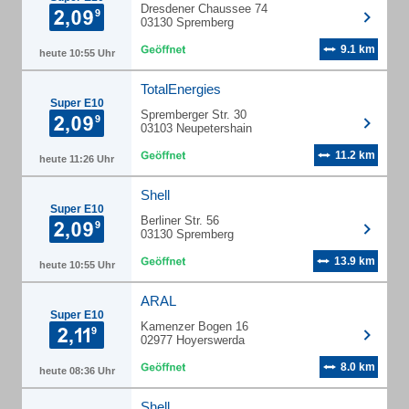
Dresdener Chaussee 74
03130 Spremberg
9.1 km
heute 10:55 Uhr
TotalEnergies
Super E10
Spremberger Str. 30
03103 Neupetershain
11.2 km
heute 11:26 Uhr
Shell
Super E10
Berliner Str. 56
03130 Spremberg
13.9 km
heute 10:55 Uhr
ARAL
Super E10
Kamenzer Bogen 16
02977 Hoyerswerda
8.0 km
heute 08:36 Uhr
Shell