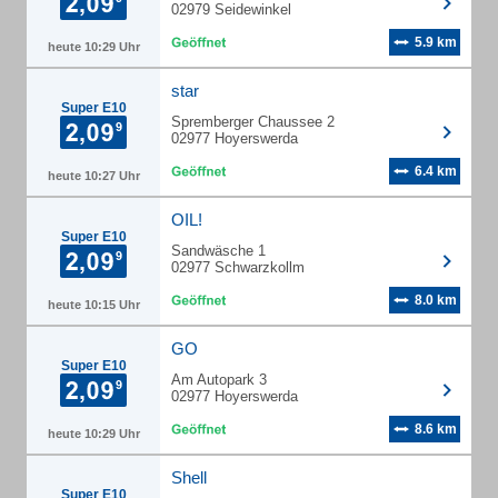
02979 Seidewinkel
5.9 km
heute 10:29 Uhr
star
Super E10
Spremberger Chaussee 2
02977 Hoyerswerda
6.4 km
heute 10:27 Uhr
OIL!
Super E10
Sandwäsche 1
02977 Schwarzkollm
8.0 km
heute 10:15 Uhr
GO
Super E10
Am Autopark 3
02977 Hoyerswerda
8.6 km
heute 10:29 Uhr
Shell
Super E10