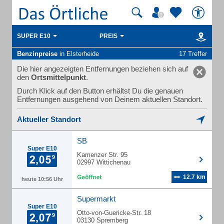
SUPER E10
PREIS
Benzinpreise
in Elsterheide
17 Treffer
Die hier angezeigten Entfernungen beziehen sich auf
den
Ortsmittelpunkt
.
Durch Klick auf den Button erhältst Du die genauen
Entfernungen ausgehend von Deinem aktuellen Standort.
Aktueller Standort
SB
Super E10
Kamenzer Str. 95
02997 Wittichenau
12.7 km
heute 10:56 Uhr
Supermarkt
Super E10
Otto-von-Guericke-Str. 18
03130 Spremberg