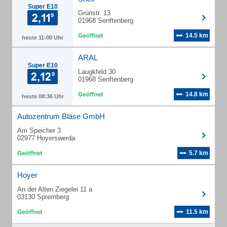
Super E10
Grünstr. 13
01968 Senftenberg
14.5 km
heute 11:00 Uhr
ARAL
Super E10
Laugkfeld 30
01968 Senftenberg
14.8 km
heute 08:36 Uhr
Autozentrum Bläse GmbH
Am Speicher 3
02977 Hoyerswerda
5.7 km
Hoyer
An der Alten Ziegelei 11 a
03130 Spremberg
11.5 km