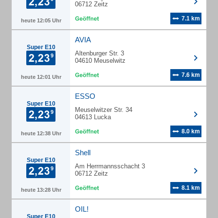
06712 Zeitz
7.1 km
heute 12:05 Uhr
AVIA
Super E10
Altenburger Str. 3
04610 Meuselwitz
7.6 km
heute 12:01 Uhr
ESSO
Super E10
Meuselwitzer Str. 34
04613 Lucka
8.0 km
heute 12:38 Uhr
Shell
Super E10
Am Herrmannsschacht 3
06712 Zeitz
8.1 km
heute 13:28 Uhr
OIL!
Super E10