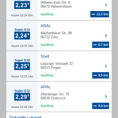
Wilhelm-Külz-Str. 9
06679 Hohenmölsen
12.3 km
heute 12:24 Uhr
ARAL
Super E10
Weißenfelser Str. 98
06712 Zeitz
6.7 km
heute 13:37 Uhr
Shell
Super E10
Leipziger Vorstadt 22
04523 Pegau
9.5 km
heute 13:21 Uhr
ARAL
Super E10
Altenburger Str. 79
04539 Groitzsch
9.0 km
heute 12:02 Uhr
Tankstelle Lukosek