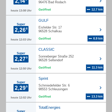
96476 Bad Rodach
12.7 km
heute 13:08 Uhr
GULF
Super
Eisfelder Str. 17
96528 Schalkau
6.9 km
heute 12:03 Uhr
CLASSIC
Super
Sonneberger Straße 252
96528 Seltendorf
11.3 km
heute 12:50 Uhr
Sprint
Super
Schmiedefelder Str. 6
98553 Schleusingen
13.3 km
heute 12:02 Uhr
TotalEnergies
Super