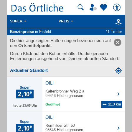
SUPER
PREIS
Benzinpreise
in Eisfeld
11 Treffer
Die hier angezeigten Entfernungen beziehen sich auf
den
Ortsmittelpunkt
.
Durch Klick auf den Button erhältst Du die genauen
Entfernungen ausgehend von Deinem aktuellen Standort.
Aktueller Standort
OIL!
Super
Kaltenbronner Weg 2 a
98646 Hildburghausen
11.3 km
heute 13:05 Uhr
OIL!
Super
Römhilder Str. 60
98646 Hildburghausen