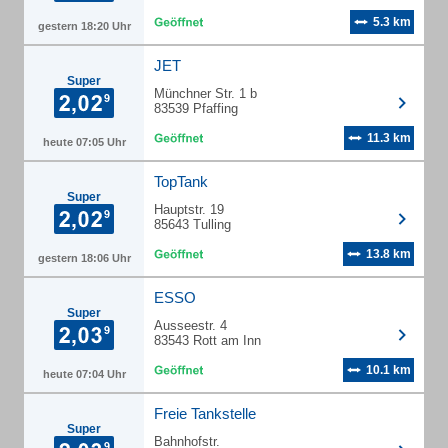
5.3 km
gestern 18:20 Uhr
JET
Super
Münchner Str. 1 b
83539 Pfaffing
11.3 km
heute 07:05 Uhr
TopTank
Super
Hauptstr. 19
85643 Tulling
13.8 km
gestern 18:06 Uhr
ESSO
Super
Ausseestr. 4
83543 Rott am Inn
10.1 km
heute 07:04 Uhr
Freie Tankstelle
Super
Bahnhofstr.