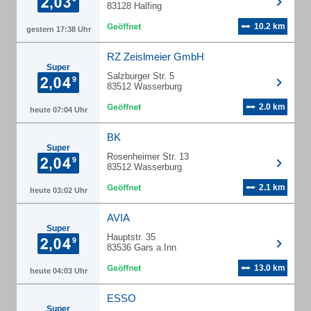
83128 Halfing
10.2 km
gestern 17:38 Uhr
RZ Zeislmeier GmbH
Super
Salzburger Str. 5
83512 Wasserburg
2.0 km
heute 07:04 Uhr
BK
Super
Rosenheimer Str. 13
83512 Wasserburg
2.1 km
heute 03:02 Uhr
AVIA
Super
Hauptstr. 35
83536 Gars a.Inn
13.0 km
heute 04:03 Uhr
ESSO
Super