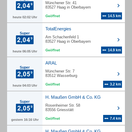
Münchener Str. 41
83527 Haag in Oberbayern
14.5 km
heute 02:02 Uhr
TotalEnergies
Super
Am Schachenfeld 1
83527 Haag in Oberbayern
14.9 km
heute 06:05 Uhr
ARAL
Super
Münchener Str. 7
83512 Wasserburg
3.2 km
heute 04:03 Uhr
H. Maußen GmbH & Co. KG
Super
Rosenheimer Str. 58
83556 Griesstätt
7.4 km
gestern 16:16 Uhr
H. Maußen GmbH & Co. KG