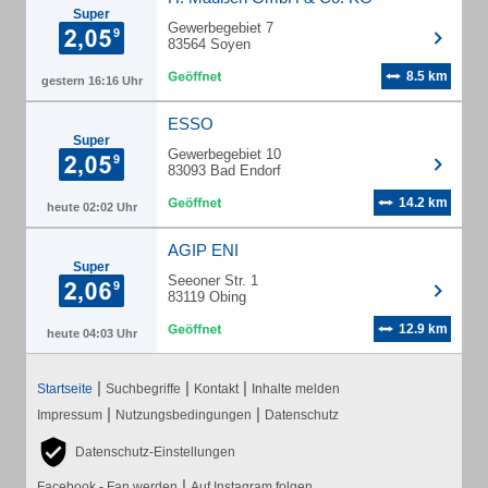
Super
Gewerbegebiet 7
83564 Soyen
8.5 km
gestern 16:16 Uhr
ESSO
Super
Gewerbegebiet 10
83093 Bad Endorf
14.2 km
heute 02:02 Uhr
AGIP ENI
Super
Seeoner Str. 1
83119 Obing
12.9 km
heute 04:03 Uhr
|
|
|
Startseite
Suchbegriffe
Kontakt
Inhalte melden
|
|
Impressum
Nutzungsbedingungen
Datenschutz
Datenschutz-Einstellungen
|
Facebook - Fan werden
Auf Instagram folgen