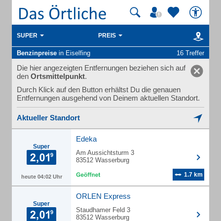
SUPER
PREIS
Benzinpreise
in Eiselfing
16 Treffer
Die hier angezeigten Entfernungen beziehen sich auf
den
Ortsmittelpunkt
.
Durch Klick auf den Button erhältst Du die genauen
Entfernungen ausgehend von Deinem aktuellen Standort.
Aktueller Standort
Edeka
Super
Am Aussichtsturm 3
83512 Wasserburg
1.7 km
heute 04:02 Uhr
ORLEN Express
Super
Staudhamer Feld 3
83512 Wasserburg