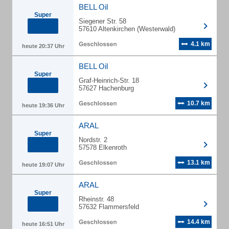
BELL Oil
Super
Siegener Str. 58
57610 Altenkirchen (Westerwald)
4.1 km
heute 20:37 Uhr
BELL Oil
Super
Graf-Heinrich-Str. 18
57627 Hachenburg
10.7 km
heute 19:36 Uhr
ARAL
Super
Nordstr. 2
57578 Elkenroth
13.1 km
heute 19:07 Uhr
ARAL
Super
Rheinstr. 48
57632 Flammersfeld
14.4 km
heute 16:51 Uhr