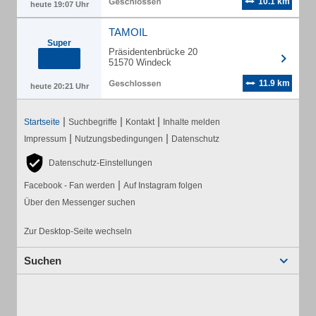
10.1 km
heute 19:07 Uhr
TAMOIL
Super
Präsidentenbrücke 20
51570 Windeck
11.9 km
heute 20:21 Uhr
|
|
|
Startseite
Suchbegriffe
Kontakt
Inhalte melden
|
|
Impressum
Nutzungsbedingungen
Datenschutz
Datenschutz-Einstellungen
|
Facebook - Fan werden
Auf Instagram folgen
Über den Messenger suchen
Zur Desktop-Seite wechseln
Suchen