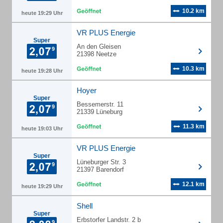
10.2 km
heute 19:29 Uhr
VR PLUS Energie
Super
An den Gleisen
21398 Neetze
10.3 km
heute 19:28 Uhr
Hoyer
Super
Bessemerstr. 11
21339 Lüneburg
11.3 km
heute 19:03 Uhr
VR PLUS Energie
Super
Lüneburger Str. 3
21397 Barendorf
12.1 km
heute 19:29 Uhr
Shell
Super
Erbstorfer Landstr. 2 b