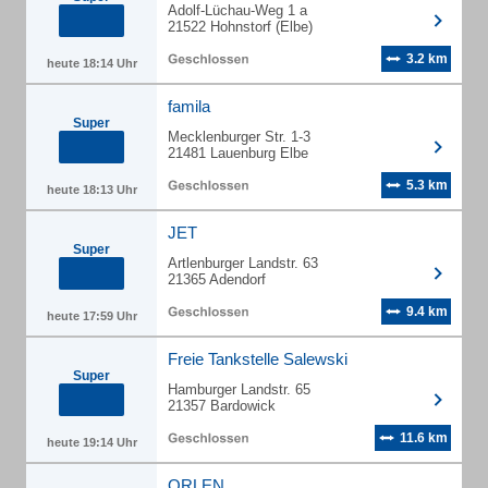
Adolf-Lüchau-Weg 1 a
21522 Hohnstorf (Elbe)
3.2 km
heute 18:14 Uhr
famila
Super
Mecklenburger Str. 1-3
21481 Lauenburg Elbe
5.3 km
heute 18:13 Uhr
JET
Super
Artlenburger Landstr. 63
21365 Adendorf
9.4 km
heute 17:59 Uhr
Freie Tankstelle Salewski
Super
Hamburger Landstr. 65
21357 Bardowick
11.6 km
heute 19:14 Uhr
ORLEN