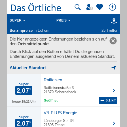
SUPER
PREIS
Benzinpreise
in Echem
25 Treffer
Die hier angezeigten Entfernungen beziehen sich auf
den
Ortsmittelpunkt
.
Durch Klick auf den Button erhältst Du die genauen
Entfernungen ausgehend von Deinem aktuellen Standort.
Aktueller Standort
Raiffeisen
Super
Raiffeisenstraße 3
21379 Scharnebeck
6.1 km
heute 18:22 Uhr
VR PLUS Energie
Super
Lüneburger Str. 34
21395 Tespe