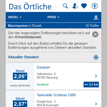
DIESEL
PREIS
Benzinpreise
in Ebnath
16 Treffer
Die hier angezeigten Entfernungen beziehen sich auf
den
Ortsmittelpunkt
.
Durch Klick auf den Button erhältst Du die genauen
Entfernungen ausgehend von Deinem aktuellen Standort.
Aktueller Standort
Daubner
Diesel
Industriestr. 5
95700 Neusorg
3.1 km
heute 06:04 Uhr
Tankstelle Schiener GBR
Diesel
Friedrichstr. 2
95478 Kemnath