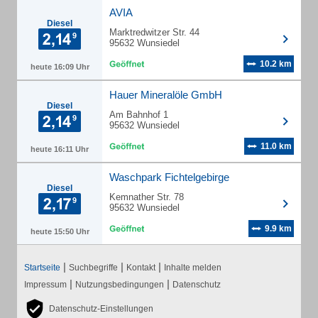
AVIA
Diesel
Marktredwitzer Str. 44
95632 Wunsiedel
10.2 km
heute 16:09 Uhr
Hauer Mineralöle GmbH
Diesel
Am Bahnhof 1
95632 Wunsiedel
11.0 km
heute 16:11 Uhr
Waschpark Fichtelgebirge
Diesel
Kemnather Str. 78
95632 Wunsiedel
9.9 km
heute 15:50 Uhr
|
|
|
Startseite
Suchbegriffe
Kontakt
Inhalte melden
|
|
Impressum
Nutzungsbedingungen
Datenschutz
Datenschutz-Einstellungen