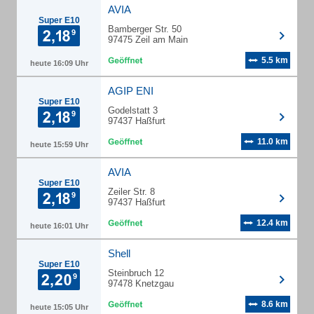
AVIA
Super E10
Bamberger Str. 50
97475 Zeil am Main
5.5 km
heute 16:09 Uhr
AGIP ENI
Super E10
Godelstatt 3
97437 Haßfurt
11.0 km
heute 15:59 Uhr
AVIA
Super E10
Zeiler Str. 8
97437 Haßfurt
12.4 km
heute 16:01 Uhr
Shell
Super E10
Steinbruch 12
97478 Knetzgau
8.6 km
heute 15:05 Uhr