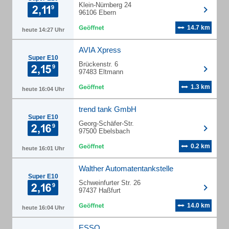
Klein-Nürnberg 24
96106 Ebern
14.7 km
heute 14:27 Uhr
AVIA Xpress
Super E10
Brückenstr. 6
97483 Eltmann
1.3 km
heute 16:04 Uhr
trend tank GmbH
Super E10
Georg-Schäfer-Str.
97500 Ebelsbach
0.2 km
heute 16:01 Uhr
Walther Automatentankstelle
Super E10
Schweinfurter Str. 26
97437 Haßfurt
14.0 km
heute 16:04 Uhr
ESSO