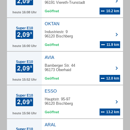
96191 Viereth-Trunstadt
10.2 km
heute 16:08 Uhr
OKTAN
Super E10
Industriestr. 9
96120 Bischberg
11.9 km
heute 16:00 Uhr
AVIA
Super E10
Bamberger Str. 44
96173 Oberhaid
12.0 km
heute 15:52 Uhr
ESSO
Super E10
Hauptstr. 95-97
96120 Bischberg
13.2 km
heute 15:56 Uhr
ARAL
Super E10