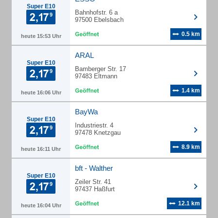
Super E10
Bahnhofstr. 6 a
97500 Ebelsbach
0.5 km
heute 15:53 Uhr
ARAL
Super E10
Bamberger Str. 17
97483 Eltmann
1.4 km
heute 16:06 Uhr
BayWa
Super E10
Industriestr. 4
97478 Knetzgau
8.9 km
heute 16:11 Uhr
bft - Walther
Super E10
Zeiler Str. 41
97437 Haßfurt
12.1 km
heute 16:04 Uhr