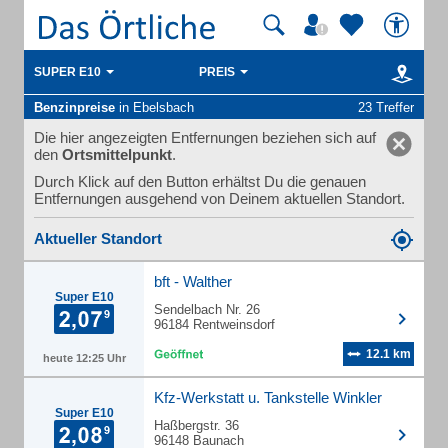
SUPER E10
PREIS
Benzinpreise
in Ebelsbach
23 Treffer
Die hier angezeigten Entfernungen beziehen sich auf
den
Ortsmittelpunkt
.
Durch Klick auf den Button erhältst Du die genauen
Entfernungen ausgehend von Deinem aktuellen Standort.
Aktueller Standort
bft - Walther
Super E10
Sendelbach Nr. 26
96184 Rentweinsdorf
12.1 km
heute 12:25 Uhr
Kfz-Werkstatt u. Tankstelle Winkler
Super E10
Haßbergstr. 36
96148 Baunach