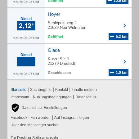
10.6 km
heute 03:03 Uhr
Hoyer
Diesel
Schlepelsberg 2
21629 Neu Wulmstorf
5.2 km
heute 06:05 Uhr
Glade
Diesel
Kurze Str. 1
21279 Drestedt
1.0 km
heute 08:07 Uhr
|
|
|
Startseite
Suchbegriffe
Kontakt
Inhalte melden
|
|
Impressum
Nutzungsbedingungen
Datenschutz
Datenschutz-Einstellungen
|
Facebook - Fan werden
Auf Instagram folgen
Über den Messenger suchen
Zur Desktop-Seite wechseln