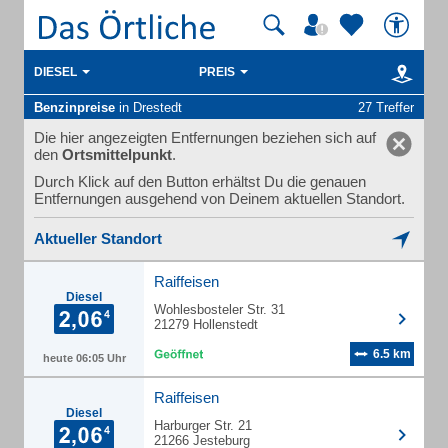
DIESEL
PREIS
Benzinpreise
in Drestedt
27 Treffer
Die hier angezeigten Entfernungen beziehen sich auf
den
Ortsmittelpunkt
.
Durch Klick auf den Button erhältst Du die genauen
Entfernungen ausgehend von Deinem aktuellen Standort.
Aktueller Standort
Raiffeisen
Diesel
Wohlesbosteler Str. 31
21279 Hollenstedt
6.5 km
heute 06:05 Uhr
Raiffeisen
Diesel
Harburger Str. 21
21266 Jesteburg