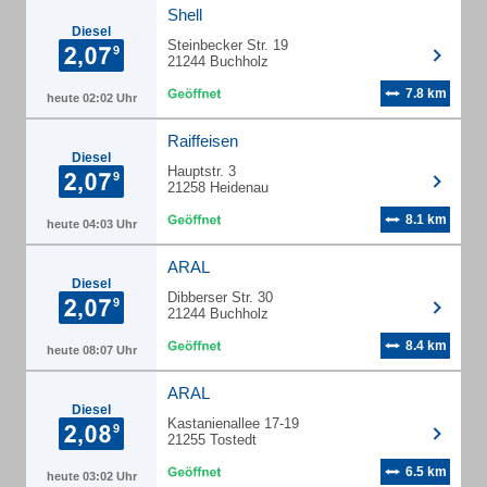
Shell
Diesel
Steinbecker Str. 19
21244 Buchholz
7.8 km
heute 02:02 Uhr
Raiffeisen
Diesel
Hauptstr. 3
21258 Heidenau
8.1 km
heute 04:03 Uhr
ARAL
Diesel
Dibberser Str. 30
21244 Buchholz
8.4 km
heute 08:07 Uhr
ARAL
Diesel
Kastanienallee 17-19
21255 Tostedt
6.5 km
heute 03:02 Uhr