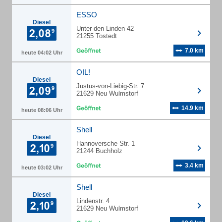
ESSO
Diesel
Unter den Linden 42
21255 Tostedt
7.0 km
heute 04:02 Uhr
OIL!
Diesel
Justus-von-Liebig-Str. 7
21629 Neu Wulmstorf
14.9 km
heute 08:06 Uhr
Shell
Diesel
Hannoversche Str. 1
21244 Buchholz
3.4 km
heute 03:02 Uhr
Shell
Diesel
Lindenstr. 4
21629 Neu Wulmstorf