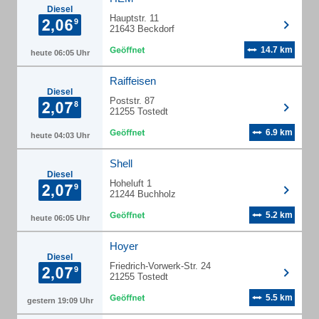
Diesel
Hauptstr. 11
21643 Beckdorf
14.7 km
heute 06:05 Uhr
Raiffeisen
Diesel
Poststr. 87
21255 Tostedt
6.9 km
heute 04:03 Uhr
Shell
Diesel
Hoheluft 1
21244 Buchholz
5.2 km
heute 06:05 Uhr
Hoyer
Diesel
Friedrich-Vorwerk-Str. 24
21255 Tostedt
5.5 km
gestern 19:09 Uhr