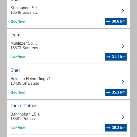
Stralsunder Str.
18546 Sassnitz
30.6 km
team
Muhlitzer Str. 3
18573 Samtens
31.1 km
Shell
Heinrich-Heine-Ring 71
18435 Stralsund
35.3 km
Tanke!Putbus
Bahnhofstr. 15 a
18581 Putbus
35.3 km