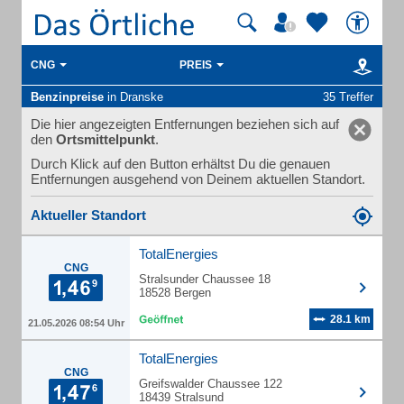
CNG
PREIS
Benzinpreise
in Dranske
35 Treffer
Die hier angezeigten Entfernungen beziehen sich auf
den
Ortsmittelpunkt
.
Durch Klick auf den Button erhältst Du die genauen
Entfernungen ausgehend von Deinem aktuellen Standort.
Aktueller Standort
TotalEnergies
CNG
Stralsunder Chaussee 18
18528 Bergen
28.1 km
21.05.2026 08:54 Uhr
TotalEnergies
CNG
Greifswalder Chaussee 122
18439 Stralsund