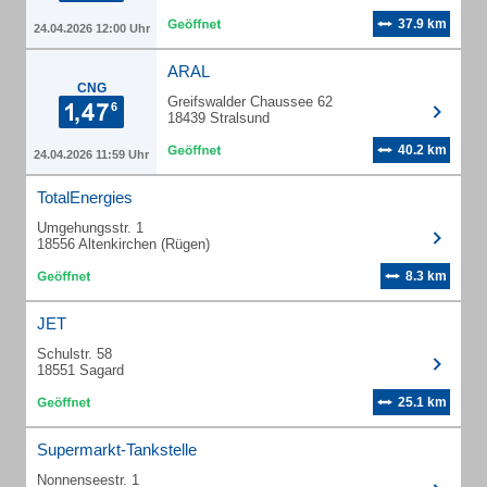
37.9 km
24.04.2026 12:00 Uhr
ARAL
CNG
Greifswalder Chaussee 62
18439 Stralsund
40.2 km
24.04.2026 11:59 Uhr
TotalEnergies
Umgehungsstr. 1
18556 Altenkirchen (Rügen)
8.3 km
JET
Schulstr. 58
18551 Sagard
25.1 km
Supermarkt-Tankstelle
Nonnenseestr. 1