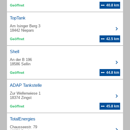
40.8 km
TopTank
Am Isinger Berg 3
18442 Niepars
42.5 km
Shell
An der B 196
18586 Sellin
44.8 km
ADAP Tankstelle
Zur Wellenwiese 1
18374 Zingst
45.8 km
TotalEnergies
Chausseestr. 79