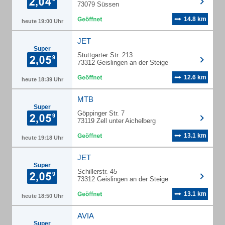
73079 Süssen
14.8 km
heute 19:00 Uhr
JET
Super
Stuttgarter Str. 213
73312 Geislingen an der Steige
12.6 km
heute 18:39 Uhr
MTB
Super
Göppinger Str. 7
73119 Zell unter Aichelberg
13.1 km
heute 19:18 Uhr
JET
Super
Schillerstr. 45
73312 Geislingen an der Steige
13.1 km
heute 18:50 Uhr
AVIA
Super