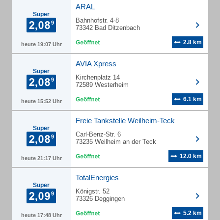
ARAL
Super
Bahnhofstr. 4-8
73342 Bad Ditzenbach
2.8 km
heute 19:07 Uhr
AVIA Xpress
Super
Kirchenplatz 14
72589 Westerheim
6.1 km
heute 15:52 Uhr
Freie Tankstelle Weilheim-Teck
Super
Carl-Benz-Str. 6
73235 Weilheim an der Teck
12.0 km
heute 21:17 Uhr
TotalEnergies
Super
Königstr. 52
73326 Deggingen
5.2 km
heute 17:48 Uhr