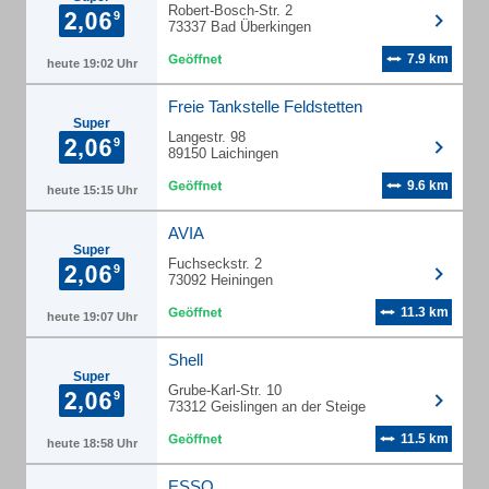
Robert-Bosch-Str. 2
73337 Bad Überkingen
7.9 km
heute 19:02 Uhr
Freie Tankstelle Feldstetten
Super
Langestr. 98
89150 Laichingen
9.6 km
heute 15:15 Uhr
AVIA
Super
Fuchseckstr. 2
73092 Heiningen
11.3 km
heute 19:07 Uhr
Shell
Super
Grube-Karl-Str. 10
73312 Geislingen an der Steige
11.5 km
heute 18:58 Uhr
ESSO