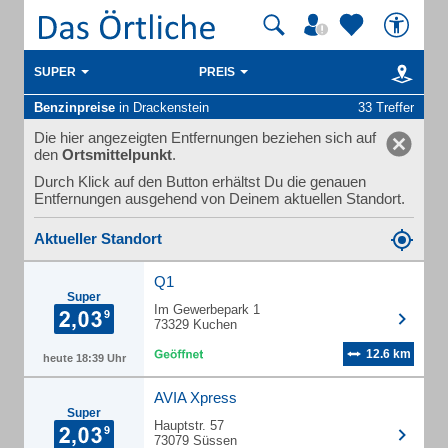
SUPER
PREIS
Benzinpreise
in Drackenstein
33 Treffer
Die hier angezeigten Entfernungen beziehen sich auf
den
Ortsmittelpunkt
.
Durch Klick auf den Button erhältst Du die genauen
Entfernungen ausgehend von Deinem aktuellen Standort.
Aktueller Standort
Q1
Super
Im Gewerbepark 1
73329 Kuchen
12.6 km
heute 18:39 Uhr
AVIA Xpress
Super
Hauptstr. 57
73079 Süssen