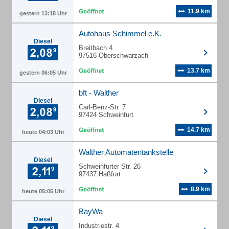
11.9 km
gestern 13:18 Uhr
Autohaus Schimmel e.K.
Diesel
Breitbach 4
97516 Oberschwarzach
13.7 km
gestern 06:05 Uhr
bft - Walther
Diesel
Carl-Benz-Str. 7
97424 Schweinfurt
14.7 km
heute 04:03 Uhr
Walther Automatentankstelle
Diesel
Schweinfurter Str. 26
97437 Haßfurt
8.9 km
heute 05:05 Uhr
BayWa
Diesel
Industriestr. 4