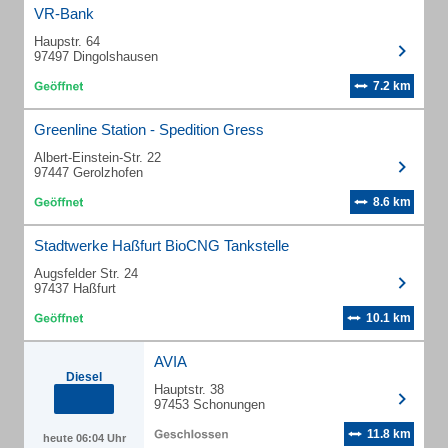
VR-Bank
Haupstr. 64
97497 Dingolshausen
7.2 km
Greenline Station - Spedition Gress
Albert-Einstein-Str. 22
97447 Gerolzhofen
8.6 km
Stadtwerke Haßfurt BioCNG Tankstelle
Augsfelder Str. 24
97437 Haßfurt
10.1 km
AVIA
Diesel
Hauptstr. 38
97453 Schonungen
11.8 km
heute 06:04 Uhr