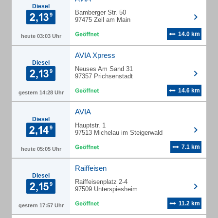
Diesel
Bamberger Str. 50
97475 Zeil am Main
14.0 km
heute 03:03 Uhr
AVIA Xpress
Diesel
Neuses Am Sand 31
97357 Prichsenstadt
14.6 km
gestern 14:28 Uhr
AVIA
Diesel
Hauptstr. 1
97513 Michelau im Steigerwald
7.1 km
heute 05:05 Uhr
Raiffeisen
Diesel
Raiffeisenplatz 2-4
97509 Unterspiesheim
11.2 km
gestern 17:57 Uhr