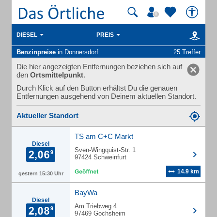
DIESEL
PREIS
Benzinpreise
in Donnersdorf
25 Treffer
Die hier angezeigten Entfernungen beziehen sich auf
den
Ortsmittelpunkt
.
Durch Klick auf den Button erhältst Du die genauen
Entfernungen ausgehend von Deinem aktuellen Standort.
Aktueller Standort
TS am C+C Markt
Diesel
Sven-Wingquist-Str. 1
97424 Schweinfurt
14.9 km
gestern 15:30 Uhr
BayWa
Diesel
Am Triebweg 4
97469 Gochsheim