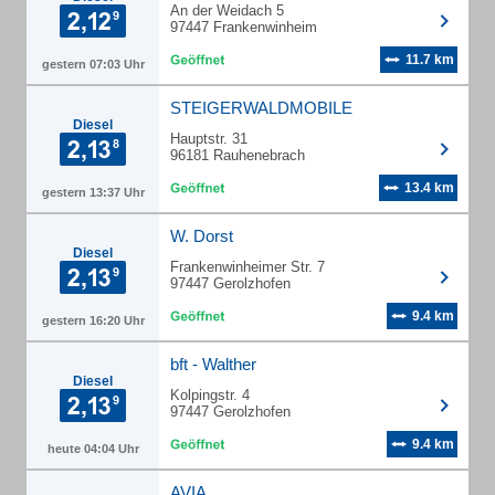
An der Weidach 5
97447 Frankenwinheim
11.7 km
gestern 07:03 Uhr
STEIGERWALDMOBILE
Diesel
Hauptstr. 31
96181 Rauhenebrach
13.4 km
gestern 13:37 Uhr
W. Dorst
Diesel
Frankenwinheimer Str. 7
97447 Gerolzhofen
9.4 km
gestern 16:20 Uhr
bft - Walther
Diesel
Kolpingstr. 4
97447 Gerolzhofen
9.4 km
heute 04:04 Uhr
AVIA