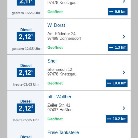
97478 Knetzgau
9.9 km
gestern 15:26 Uhr
W. Dorst
Diesel
Am Rödertor 24
97499 Donnersdorf
1.3 km
gestern 12:35 Uhr
Shell
Diesel
Steinbruch 12
97478 Knetzgau
10.0 km
heute 03:03 Uhr
bft - Walther
Diesel
Zeiler Str. 41
97437 Haßfurt
10.2 km
heute 05:05 Uhr
Freie Tankstelle
Diesel