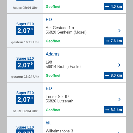
4.0 km
heute 05:04 Uhr
ED
Super E10
Am Gestade 1 a
56820 Senheim (Mosel)
7.6 km
gestern 16:19 Uhr
Adams
Super E10
L98
56814 Bruttig-Fankel
8.0 km
gestern 16:24 Uhr
ED
Super E10
Trierer Str. 97
56826 Lutzerath
8.1 km
heute 06:04 Uhr
bft
Super E10
Wilhelmshöhe 3