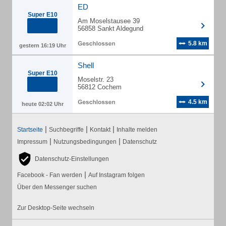
ED
Super E10
Am Moselstausee 39
56858 Sankt Aldegund
5.8 km
gestern 16:19 Uhr
Shell
Super E10
Moselstr. 23
56812 Cochem
4.5 km
heute 02:02 Uhr
|
|
|
Startseite
Suchbegriffe
Kontakt
Inhalte melden
|
|
Impressum
Nutzungsbedingungen
Datenschutz
Datenschutz-Einstellungen
|
Facebook - Fan werden
Auf Instagram folgen
Über den Messenger suchen
Zur Desktop-Seite wechseln