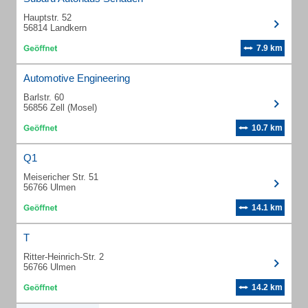
Hauptstr. 52
56814 Landkern
7.9 km
Automotive Engineering
Barlstr. 60
56856 Zell (Mosel)
10.7 km
Q1
Meisericher Str. 51
56766 Ulmen
14.1 km
T
Ritter-Heinrich-Str. 2
56766 Ulmen
14.2 km