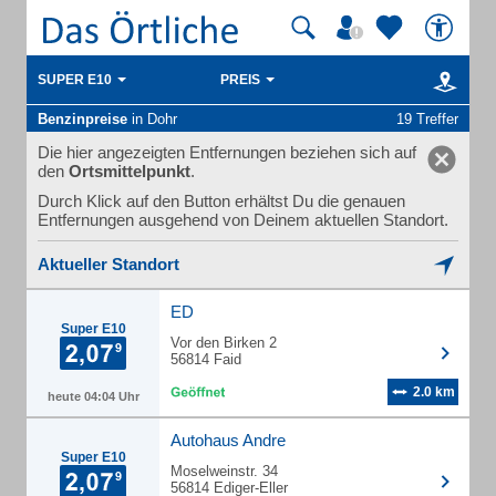
SUPER E10
PREIS
Benzinpreise
in Dohr
19 Treffer
Die hier angezeigten Entfernungen beziehen sich auf
den
Ortsmittelpunkt
.
Durch Klick auf den Button erhältst Du die genauen
Entfernungen ausgehend von Deinem aktuellen Standort.
Aktueller Standort
ED
Super E10
Vor den Birken 2
56814 Faid
2.0 km
heute 04:04 Uhr
Autohaus Andre
Super E10
Moselweinstr. 34
56814 Ediger-Eller