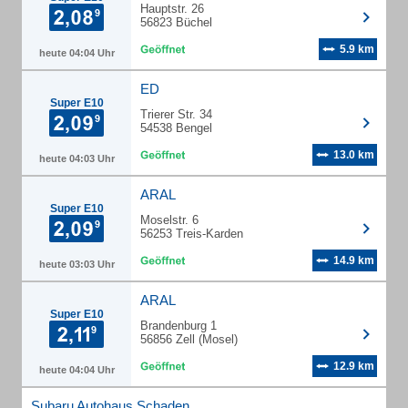
Hauptstr. 26
56823 Büchel
5.9 km
heute 04:04 Uhr
ED
Super E10
Trierer Str. 34
54538 Bengel
13.0 km
heute 04:03 Uhr
ARAL
Super E10
Moselstr. 6
56253 Treis-Karden
14.9 km
heute 03:03 Uhr
ARAL
Super E10
Brandenburg 1
56856 Zell (Mosel)
12.9 km
heute 04:04 Uhr
Subaru Autohaus Schaden