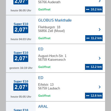
56766 Auderath
10.2 km
heute 06:05 Uhr
GLOBUS Markthalle
Super E10
Fliehburgstr. 18
56856 Zell (Mosel)
11.2 km
heute 04:03 Uhr
ED
Super E10
August-Horch-Str. 1
56759 Kaisersesch
12.2 km
gestern 16:19 Uhr
ED
Super E10
Eifelstr. 13
56759 Laubach
12.6 km
heute 05:05 Uhr
ARAL
Super E10