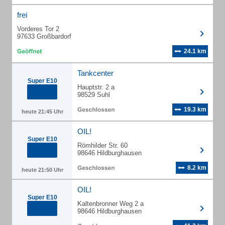
frei
Vorderes Tor 2
97633 Großbardorf
24.1 km
Tankcenter
Super E10
Hauptstr. 2 a
98529 Suhl
19.3 km
heute 21:45 Uhr
OIL!
Super E10
Römhilder Str. 60
98646 Hildburghausen
8.2 km
heute 21:50 Uhr
OIL!
Super E10
Kaltenbronner Weg 2 a
98646 Hildburghausen