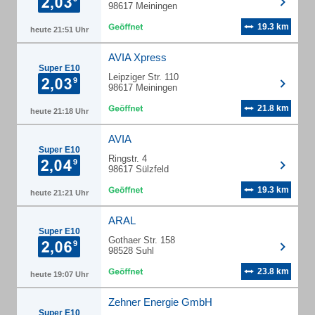
98617 Meiningen
19.3 km
heute 21:51 Uhr
AVIA Xpress
Super E10
Leipziger Str. 110
98617 Meiningen
21.8 km
heute 21:18 Uhr
AVIA
Super E10
Ringstr. 4
98617 Sülzfeld
19.3 km
heute 21:21 Uhr
ARAL
Super E10
Gothaer Str. 158
98528 Suhl
23.8 km
heute 19:07 Uhr
Zehner Energie GmbH
Super E10