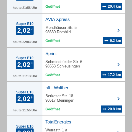
20.4 km
heute 21:58 Uhr
AVIA Xpress
Super E10
Mendhäuser Str. 5
98630 Römhild
6.2 km
heute 22:03 Uhr
Sprint
Super E10
Schmiedefelder Str. 6
98553 Schleusingen
17.2 km
heute 21:13 Uhr
bft - Walther
Super E10
Berkeser Str. 18
98617 Meiningen
20.8 km
heute 21:55 Uhr
TotalEnergies
Super E10
Werrastr. 1 a