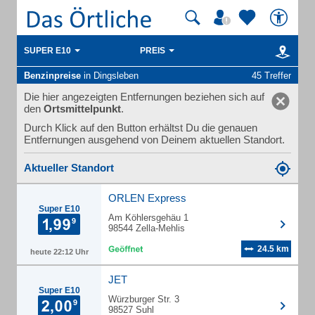
SUPER E10
PREIS
Benzinpreise
in Dingsleben
45 Treffer
Die hier angezeigten Entfernungen beziehen sich auf
den
Ortsmittelpunkt
.
Durch Klick auf den Button erhältst Du die genauen
Entfernungen ausgehend von Deinem aktuellen Standort.
Aktueller Standort
ORLEN Express
Super E10
Am Köhlersgehäu 1
98544 Zella-Mehlis
24.5 km
heute 22:12 Uhr
JET
Super E10
Würzburger Str. 3
98527 Suhl