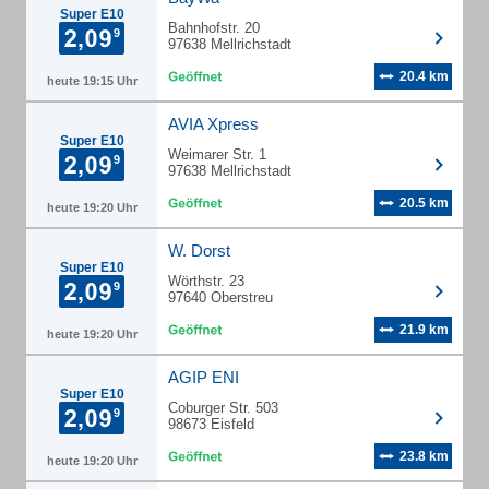
Super E10
Bahnhofstr. 20
97638 Mellrichstadt
20.4 km
heute 19:15 Uhr
AVIA Xpress
Super E10
Weimarer Str. 1
97638 Mellrichstadt
20.5 km
heute 19:20 Uhr
W. Dorst
Super E10
Wörthstr. 23
97640 Oberstreu
21.9 km
heute 19:20 Uhr
AGIP ENI
Super E10
Coburger Str. 503
98673 Eisfeld
23.8 km
heute 19:20 Uhr