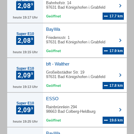
Bahnhofstr. 14
97631 Bad Königshofen i.Grabfeld
17.7 km
heute 19:17 Uhr
BayWa
Super E10
Friedensstr. 1
97631 Bad Königshofen i.Grabfeld
17.9 km
heute 19:15 Uhr
bft - Walther
Super E10
Großeibstädter Str. 19
97631 Bad Königshofen i.Grabfeld
17.8 km
heute 19:13 Uhr
ESSO
Super E10
Rainbrünnlein 294
98663 Bad Colberg-Heldburg
19.6 km
heute 19:25 Uhr
BayWa