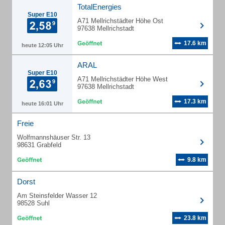
TotalEnergies
Super E10
A71 Mellrichstädter Höhe Ost
97638 Mellrichstadt
17.6 km
heute 12:05 Uhr
ARAL
Super E10
A71 Mellrichstädter Höhe West
97638 Mellrichstadt
17.3 km
heute 16:01 Uhr
Freie
Wolfmannshäuser Str. 13
98631 Grabfeld
9.8 km
Dorst
Am Steinsfelder Wasser 12
98528 Suhl
23.8 km