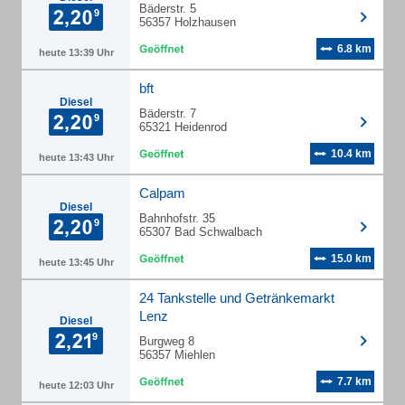
Bäderstr. 5
56357 Holzhausen
6.8 km
heute 13:39 Uhr
bft
Diesel
Bäderstr. 7
65321 Heidenrod
10.4 km
heute 13:43 Uhr
Calpam
Diesel
Bahnhofstr. 35
65307 Bad Schwalbach
15.0 km
heute 13:45 Uhr
24 Tankstelle und Getränkemarkt
Lenz
Diesel
Burgweg 8
56357 Miehlen
7.7 km
heute 12:03 Uhr