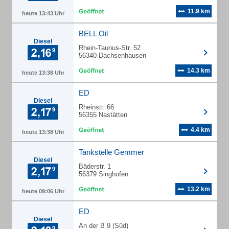
11.9 km
heute 13:43 Uhr
BELL Oil
Diesel
Rhein-Taunus-Str. 52
56340 Dachsenhausen
14.3 km
heute 13:38 Uhr
ED
Diesel
Rheinstr. 66
56355 Nastätten
4.4 km
heute 13:38 Uhr
Tankstelle Gemmer
Diesel
Bäderstr. 1
56379 Singhofen
13.2 km
heute 09:06 Uhr
ED
Diesel
An der B 9 (Süd)