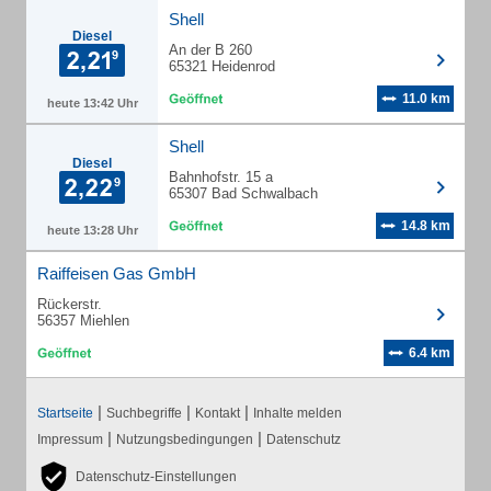
Shell
Diesel
An der B 260
65321 Heidenrod
11.0 km
heute 13:42 Uhr
Shell
Diesel
Bahnhofstr. 15 a
65307 Bad Schwalbach
14.8 km
heute 13:28 Uhr
Raiffeisen Gas GmbH
Rückerstr.
56357 Miehlen
6.4 km
|
|
|
Startseite
Suchbegriffe
Kontakt
Inhalte melden
|
|
Impressum
Nutzungsbedingungen
Datenschutz
Datenschutz-Einstellungen