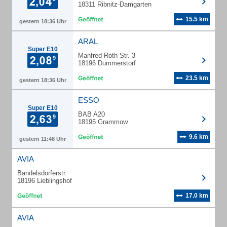
18311 Ribnitz-Damgarten
15.5 km
gestern 18:36 Uhr
ARAL
Super E10
Manfred-Roth-Str. 3
18196 Dummerstorf
23.5 km
gestern 18:36 Uhr
ESSO
Super E10
BAB A20
18195 Grammow
9.6 km
gestern 11:48 Uhr
AVIA
Bandelsdorferstr.
18196 Lieblingshof
17.0 km
AVIA