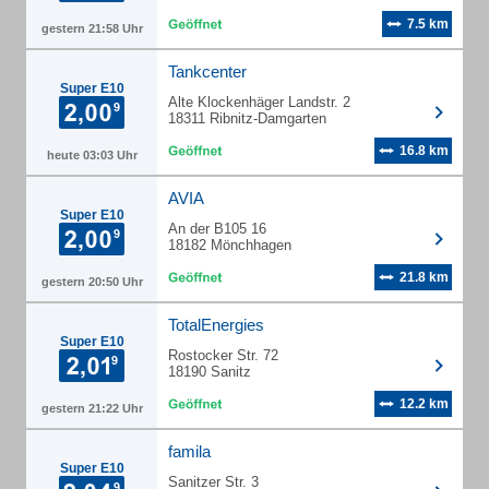
7.5 km
gestern 21:58 Uhr
Tankcenter
Super E10
Alte Klockenhäger Landstr. 2
18311 Ribnitz-Damgarten
16.8 km
heute 03:03 Uhr
AVIA
Super E10
An der B105 16
18182 Mönchhagen
21.8 km
gestern 20:50 Uhr
TotalEnergies
Super E10
Rostocker Str. 72
18190 Sanitz
12.2 km
gestern 21:22 Uhr
famila
Super E10
Sanitzer Str. 3