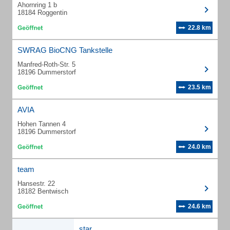
Ahornring 1 b
18184 Roggentin
22.8 km
SWRAG BioCNG Tankstelle
Manfred-Roth-Str. 5
18196 Dummerstorf
23.5 km
AVIA
Hohen Tannen 4
18196 Dummerstorf
24.0 km
team
Hansestr. 22
18182 Bentwisch
24.6 km
star