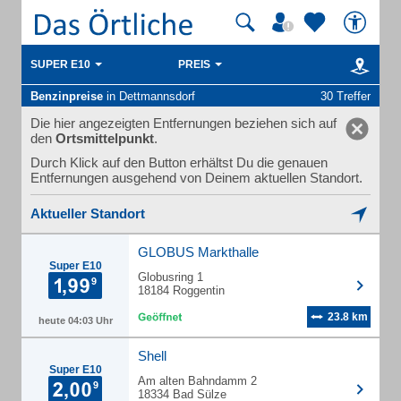
SUPER E10
PREIS
Benzinpreise
in Dettmannsdorf
30 Treffer
Die hier angezeigten Entfernungen beziehen sich auf
den
Ortsmittelpunkt
.
Durch Klick auf den Button erhältst Du die genauen
Entfernungen ausgehend von Deinem aktuellen Standort.
Aktueller Standort
GLOBUS Markthalle
Super E10
Globusring 1
18184 Roggentin
23.8 km
heute 04:03 Uhr
Shell
Super E10
Am alten Bahndamm 2
18334 Bad Sülze