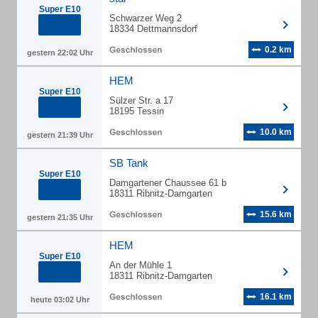
Super E10
Schwarzer Weg 2
18334 Dettmannsdorf
0.2 km
gestern 22:02 Uhr
HEM
Super E10
Sülzer Str. a 17
18195 Tessin
10.0 km
gestern 21:39 Uhr
SB Tank
Super E10
Damgartener Chaussee 61 b
18311 Ribnitz-Damgarten
15.6 km
gestern 21:35 Uhr
HEM
Super E10
An der Mühle 1
18311 Ribnitz-Damgarten
16.1 km
heute 03:02 Uhr