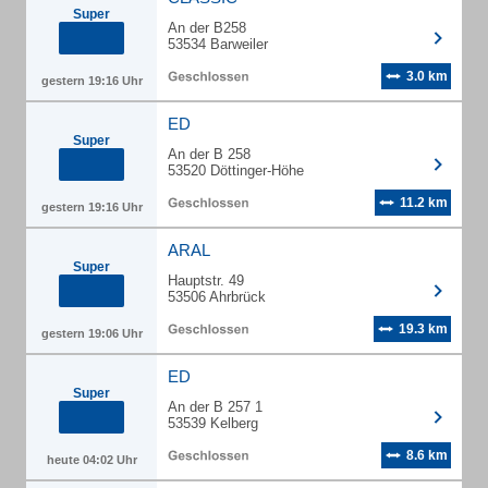
Super
An der B258
53534 Barweiler
3.0 km
gestern 19:16 Uhr
ED
Super
An der B 258
53520 Döttinger-Höhe
11.2 km
gestern 19:16 Uhr
ARAL
Super
Hauptstr. 49
53506 Ahrbrück
19.3 km
gestern 19:06 Uhr
ED
Super
An der B 257 1
53539 Kelberg
8.6 km
heute 04:02 Uhr