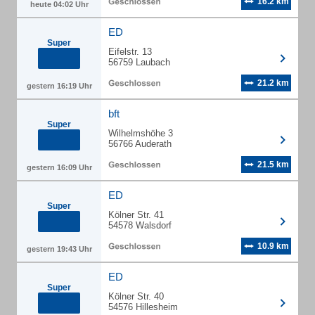
16.2 km
heute 04:02 Uhr
ED
Super
Eifelstr. 13
56759 Laubach
21.2 km
gestern 16:19 Uhr
bft
Super
Wilhelmshöhe 3
56766 Auderath
21.5 km
gestern 16:09 Uhr
ED
Super
Kölner Str. 41
54578 Walsdorf
10.9 km
gestern 19:43 Uhr
ED
Super
Kölner Str. 40
54576 Hillesheim