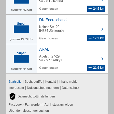
54558 Gillenfeld
24.5 km
heute 04:02 Uhr
DK Energiehandel
Super
Kölner Str. 20
54584 Jünkerath
17.9 km
gestern 13:59 Uhr
ARAL
Super
Auelstr. 27-29
54589 Stadtkyll
21.6 km
heute 04:04 Uhr
|
|
|
Startseite
Suchbegriffe
Kontakt
Inhalte melden
|
|
Impressum
Nutzungsbedingungen
Datenschutz
Datenschutz-Einstellungen
|
Facebook - Fan werden
Auf Instagram folgen
Über den Messenger suchen