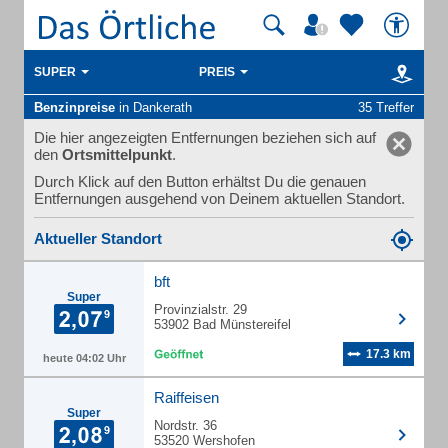
SUPER
PREIS
Benzinpreise
in Dankerath
35 Treffer
Die hier angezeigten Entfernungen beziehen sich auf
den
Ortsmittelpunkt
.
Durch Klick auf den Button erhältst Du die genauen
Entfernungen ausgehend von Deinem aktuellen Standort.
Aktueller Standort
bft
Super
Provinzialstr. 29
53902 Bad Münstereifel
17.3 km
heute 04:02 Uhr
Raiffeisen
Super
Nordstr. 36
53520 Wershofen