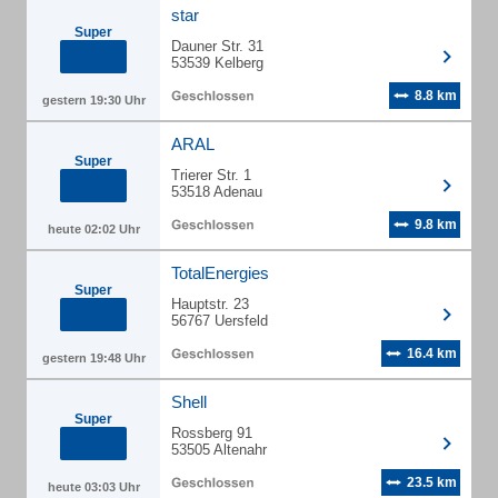
star
Super
Dauner Str. 31
53539 Kelberg
8.8 km
gestern 19:30 Uhr
ARAL
Super
Trierer Str. 1
53518 Adenau
9.8 km
heute 02:02 Uhr
TotalEnergies
Super
Hauptstr. 23
56767 Uersfeld
16.4 km
gestern 19:48 Uhr
Shell
Super
Rossberg 91
53505 Altenahr
23.5 km
heute 03:03 Uhr