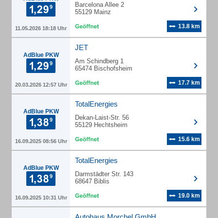
Barcelona Allee 2
55129 Mainz
13.8 km
11.05.2026 18:18 Uhr
JET
AdBlue PKW
Am Schindberg 1
65474 Bischofsheim
17.7 km
20.03.2026 12:57 Uhr
TotalEnergies
AdBlue PKW
Dekan-Laist-Str. 56
55129 Hechtsheim
15.6 km
16.09.2025 08:56 Uhr
TotalEnergies
AdBlue PKW
Darmstädter Str. 143
68647 Biblis
19.0 km
16.09.2025 10:31 Uhr
Autohaus Morchel GmbH