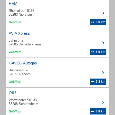
HEM
Rheinallee - 5155
55283 Nierstein
6.0 km
AVIA Xpress
Jahnstr. 2
67585 Dorn-Dürkheim
6.9 km
GAVEG Autogas
Bundesstr. 9
67577 Alsheim
7.8 km
OIL!
Wörrstädter Str. 33
55288 Schornsheim
8.8 km