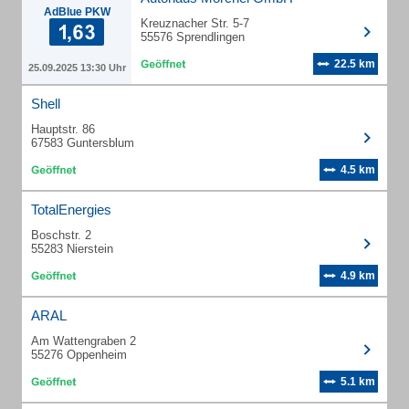
AdBlue PKW
Kreuznacher Str. 5-7
55576 Sprendlingen
22.5 km
25.09.2025 13:30 Uhr
Shell
Hauptstr. 86
67583 Guntersblum
4.5 km
TotalEnergies
Boschstr. 2
55283 Nierstein
4.9 km
ARAL
Am Wattengraben 2
55276 Oppenheim
5.1 km