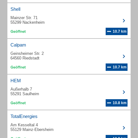
Shell
Mainzer Str. 71
55299 Nackenheim
10.7 km
Calpam
Geinsheimer Str. 2
64560 Riedstadt
10.7 km
HEM
Außerhalb 7
55291 Saulheim
10.8 km
TotalEnergies
Am Kesseltal 4
55129 Mainz-Ebersheim