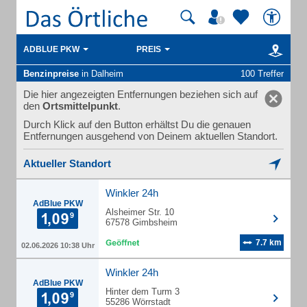
ADBLUE PKW
PREIS
Benzinpreise
in Dalheim
100 Treffer
Die hier angezeigten Entfernungen beziehen sich auf
den
Ortsmittelpunkt
.
Durch Klick auf den Button erhältst Du die genauen
Entfernungen ausgehend von Deinem aktuellen Standort.
Aktueller Standort
Winkler 24h
AdBlue PKW
Alsheimer Str. 10
67578 Gimbsheim
7.7 km
02.06.2026 10:38 Uhr
Winkler 24h
AdBlue PKW
Hinter dem Turm 3
55286 Wörrstadt