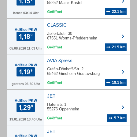
55252 Mainz-Kastel
22.1 km
heute 03:14 Uhr
CLASSIC
AdBlue PKW
Zellertalstr. 30
67551 Worms-Pfeddersheim
21.5 km
05.08.2026 11:03 Uhr
AVIA Xpress
AdBlue PKW
Gräfin-Dönhoff-Str. 2
65462 Ginsheim-Gustavsburg
18.1 km
gestern 06:30 Uhr
JET
AdBlue PKW
Hafenstr. 1
55276 Oppenheim
5.7 km
19.01.2026 13:40 Uhr
JET
AdBlue PKW