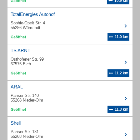
10.9 km
TotalEnergies Autohof
Sophie-Opelt Str. 4
55286 Wörrstadt
11.0 km
TS ARNT
Osthofener Str. 99
67575 Eich
11.2 km
ARAL
Pariser Str. 140
55268 Nieder-Olm
11.3 km
Shell
Pariser Str. 131
55268 Nieder-Olm