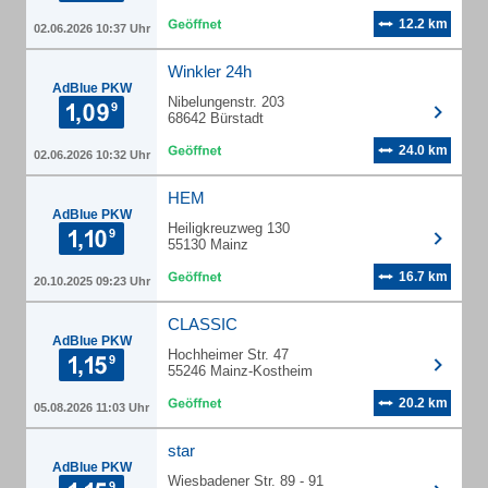
12.2 km
02.06.2026 10:37 Uhr
Winkler 24h
AdBlue PKW
Nibelungenstr. 203
68642 Bürstadt
24.0 km
02.06.2026 10:32 Uhr
HEM
AdBlue PKW
Heiligkreuzweg 130
55130 Mainz
16.7 km
20.10.2025 09:23 Uhr
CLASSIC
AdBlue PKW
Hochheimer Str. 47
55246 Mainz-Kostheim
20.2 km
05.08.2026 11:03 Uhr
star
AdBlue PKW
Wiesbadener Str. 89 - 91