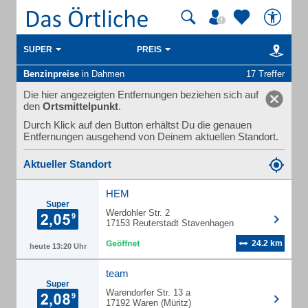
SUPER
PREIS
Benzinpreise
in Dahmen
17 Treffer
Die hier angezeigten Entfernungen beziehen sich auf
den
Ortsmittelpunkt
.
Durch Klick auf den Button erhältst Du die genauen
Entfernungen ausgehend von Deinem aktuellen Standort.
Aktueller Standort
HEM
Super
Werdohler Str. 2
17153 Reuterstadt Stavenhagen
24.2 km
heute 13:20 Uhr
team
Super
Warendorfer Str. 13 a
17192 Waren (Müritz)