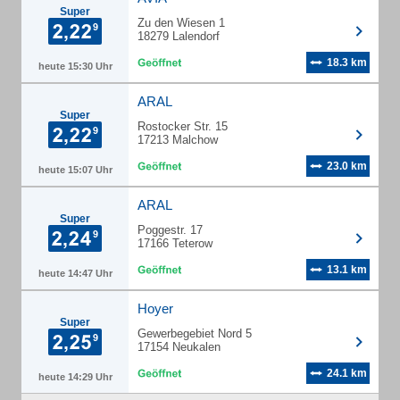
Super
Zu den Wiesen 1
18279 Lalendorf
18.3 km
heute 15:30 Uhr
ARAL
Super
Rostocker Str. 15
17213 Malchow
23.0 km
heute 15:07 Uhr
ARAL
Super
Poggestr. 17
17166 Teterow
13.1 km
heute 14:47 Uhr
Hoyer
Super
Gewerbegebiet Nord 5
17154 Neukalen
24.1 km
heute 14:29 Uhr