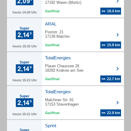
17192 Waren (Müritz)
18.4 km
heute 14:20 Uhr
ARAL
Super
Poststr. 21
17139 Malchin
15.9 km
heute 15:32 Uhr
TotalEnergies
Super
Plauer Chaussee 26
18292 Krakow am See
22.7 km
heute 15:21 Uhr
TotalEnergies
Super
Malchiner Str. 81
17153 Stavenhagen
22.9 km
heute 15:21 Uhr
Sprint
Super