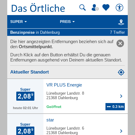
SUPER
PREIS
Benzinpreise
in Dahlenburg
7 Treffer
Die hier angezeigten Entfernungen beziehen sich auf
den
Ortsmittelpunkt
.
Durch Klick auf den Button erhältst Du die genauen
Entfernungen ausgehend von Deinem aktuellen Standort.
Aktueller Standort
VR PLUS Energie
Super
Lüneburger Landstr. 8
21368 Dahlenburg
0.3 km
heute 02:01 Uhr
star
Super
Lüneburger Landstr. 6
21368 Dahlenburg